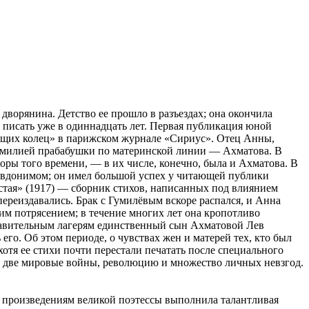
дворянина. Детство ее прошло в разъездах; она окончила
 писать уже в одиннадцать лет. Первая публикация юной
стящих колец» в парижском журнале «Сириус». Отец Анны,
 фамилией прабабушки по материнской линии — Ахматова. В
ры того времени, — в их числе, конечно, была и Ахматова. В
евдонимом; он имел большой успех у читающей публики
стая» (1917) — сборник стихов, написанных под влиянием
ереиздавались. Брак с Гумилёвым вскоре распался, и Анна
шим потрясением; в течение многих лет она кропотливо
правительным лагерям единственный сын Ахматовой Лев
его. Об этом периоде, о чувствах жен и матерей тех, кто был
хотя ее стихи почти перестали печатать после специального
ть две мировые войны, революцию и множество личных невзгод.
 произведениям великой поэтессы выполнила талантливая