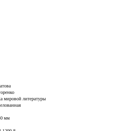
атова
горенко
а мировой литературы
елованная
50 мм
3-1299-8