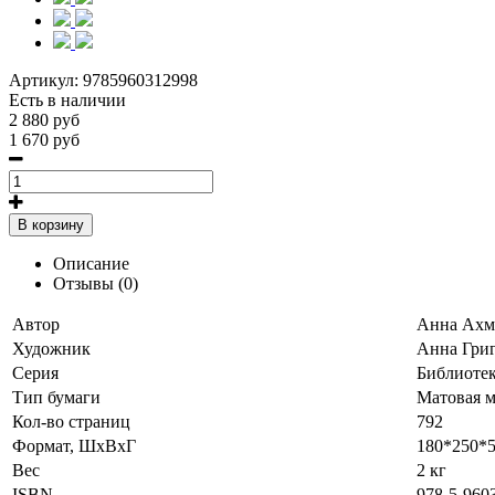
Артикул:
9785960312998
Есть в наличии
2 880 руб
1 670 руб
В корзину
Описание
Отзывы (0)
Автор
Анна Ахм
Художник
Анна Гри
Серия
Библиотек
Тип бумаги
Матовая м
Кол-во страниц
792
Формат, ШхВхГ
180*250*
Вес
2 кг
ISBN
978-5-960