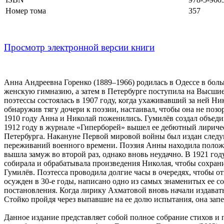
Номер тома
357
Просмотр электронной версии книги
Анна Андреевна Горенко (1889–1966) родилась в Одессе в боль
женскую гимназию, а затем в Петербурге поступила на Высшие
поэтессы состоялась в 1907 году, когда ухаживавший за ней Н
обнаружив тягу дочери к поэзии, настаивал, чтобы она не по
1910 году Анна и Николай поженились. Гумилёв создал объедин
1912 году в журнале «Гиперборей» вышел ее дебютный лирич
Петербурга. Накануне Первой мировой войны был издан следу
переживаний военного времени. Поэзия Анны находила положит
вышла замуж во второй раз, однако вновь неудачно. В 1921 го
собирала и обрабатывала произведения Николая, чтобы сохран
Гумилёв. Поэтесса проводила долгие часы в очередях, чтобы от
осужден в 30-е годы, написано одно из самых знаменитых ее с
постановления. Когда лирику Ахматовой вновь начали издават
Стойко пройдя через выпавшие на ее долю испытания, она запе
Данное издание представляет собой полное собрание стихов 