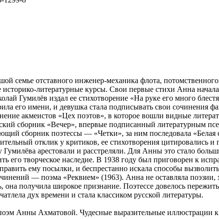
шой семье отставного инженер-механика флота, потомственного 
 историко-литературные курсы. Свои первые стихи Анна начала
иколай Гумилёв издал ее стихотворение «На руке его много бле
зорила его имени, и девушка стала подписывать свои сочинения
ение акмеистов «Цех поэтов», в которое вошли видные литерато
еский сборник «Вечер», впервые подписанный литературным пс
ющий сборник поэтессы — «Четки», за ним последовала «Белая 
ельный отклик у критиков, ее стихотворения цитировались и п
ду Гумилёва арестовали и расстреляли. Для Анны это стало боль
ить его творческое наследие. В 1938 году был приговорен к ис
править ему посылки, и беспрестанно искала способы вызволить 
очинений — поэма «Реквием» (1963). Анна не оставляла поэзии, 
ь, она получила широкое признание. Поэтессе довелось пережи
чатлела дух времени и стала классиком русской литературы.
и поэм Анны Ахматовой. Чудесные выразительные иллюстрации к