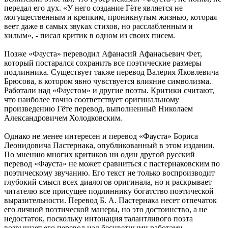
передал его дух. «У него создание Гёте является не
могущественным и крепким, проникнутым жизнью, которая
веет даже в самых звуках стихов, но расслабленным и
хилым», - писал критик в одном из своих писем.
Позже «Фауста» переводил Афанасий Афанасьевич Фет,
который постарался сохранить все поэтические размеры
подлинника. Существует также перевод Валерия Яковлевича
Брюсова, в котором явно чувствуется влияние символизма.
Работали над «Фаустом» и другие поэты. Критики считают,
что наиболее точно соответствует оригинальному
произведению Гёте перевод, выполненный Николаем
Александровичем Холодковским.
Однако не менее интересен и перевод «Фауста» Бориса
Леонидовича Пастернака, опубликованный в этом издании.
По мнению многих критиков ни один другой русский
перевод «Фауста» не может сравниться с пастернаковским по
поэтическому звучанию. Его текст не только воспроизводит
глубокий смысл всех диалогов оригинала, но и раскрывает
читателю все присущее подлиннику богатство поэтической
выразительности. Перевод Б. А. Пастернака несет отпечаток
его личной поэтической манеры, но это достоинство, а не
недостаток, поскольку интонация талантливого поэта
возвышает его перевод над бесцветными работами