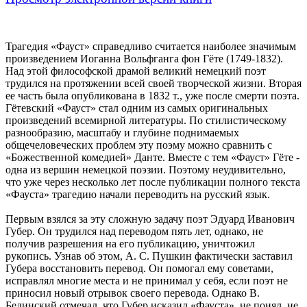
Трагедия «Фауст» справедливо считается наиболее значимым
произведением Иоганна Вольфганга фон Гёте (1749-1832).
Над этой философской драмой великий немецкий поэт
трудился на протяжении всей своей творческой жизни. Вторая
ее часть была опубликована в 1832 т., уже после смерти поэта.
Гётевский «Фауст» стал одним из самых оригинальных
произведений всемирной литературы. По стилистическому
разнообразию, масштабу и глубине поднимаемых
общечеловеческих проблем эту поэму можно сравнить с
«Божественной комедией» Данте. Вместе с тем «Фауст» Гёте -
одна из вершин немецкой поэзии. Поэтому неудивительно,
что уже через несколько лет после публикации полного текста
«Фауста» трагедию начали переводить на русский язык.
Первым взялся за эту сложную задачу поэт Эдуард Иванович
Губер. Он трудился над переводом пять лет, однако, не
получив разрешения на его публикацию, уничтожил
рукопись. Узнав об этом, А. С. Пушкин фактически заставил
Губера восстановить перевод. Он помогал ему советами,
исправлял многие места и не принимал у себя, если поэт не
приносил новый отрывок своего перевода. Однако В.
Белинский отмечал, что Губер исказил «Фауста», не понял, не