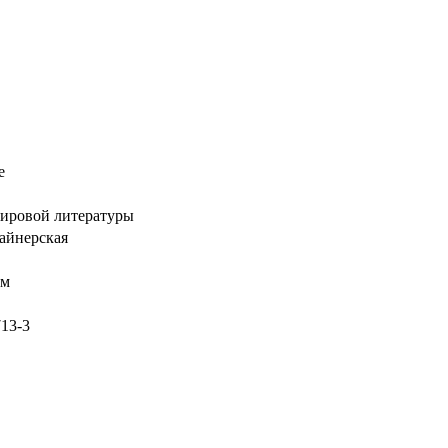
е
мировой литературы
айнерская
мм
713-3