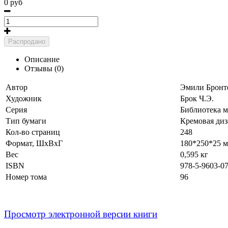
0 руб
Распродано
Описание
Отзывы (0)
Автор
Эмили Бронт
Художник
Брок Ч.Э.
Серия
Библиотека 
Тип бумаги
Кремовая диз
Кол-во страниц
248
Формат, ШхВхГ
180*250*25 
Вес
0,595 кг
ISBN
978-5-9603-0
Номер тома
96
Просмотр электронной версии книги