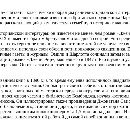
л» считается классическим образцом ранневикторианской литера
шенном иллюстрациями известного британского художника Чарльз
рк, рассказывающий драматическую семейную историю талантлив
кторианской литературы; он известен не менее, чем роман «Дже
IX в. вместе с братом Бренуэллом и младшей сестрой Энн сред
 оказать серьезное влияние на воспитание детей не успела; ее с
ое время, исполняя свои обязанности приходского священника. Е
ичные газеты и журналы, Эмили и Шарлотта сочиняли затем и з
ации романа «Джейн Эйр», вышедшего в 1847 г. Его шумный усп
й перевал». Он оказался единственным крупным произведением пи
нием книг в 1890 г.; в то время ему едва исполнилось двадцать
артистическая студия. Он быстро заявил о себе как о талантлив
нки, в которых он мастерски передавал игру света и тени, дви
 просиживал часами в библиотеках Кембриджа, изучая костюмы и
енсона. Он иллюстрировал также произведения Джонатана Свиф
 было немного, стоили они дорого, и за ними до сих пор охотят
бретены японским коллекционером за 1,5 миллиона долларов. И 
олжал заниматься этой работой до самой своей кончины в конце 