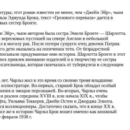
туры; этот роман известен не менее, чем «Джейн Эйр», чьим
а Эдмунда Брока, текст «Грозового перевала» дается в
ых сестер Бронте.
йн Эйр», чьим автором была сестра Эмили Бронте — Шарлотта.
и вересковых пустошей на севере Англии в небольшой
вел в могилу рак. После потери супруги отец девочек Патрик
го дети оказались на попечении тети. От безрадостной
аписывали придуманные ими истории. Шарлотта Бронте в этот
ех привлек внимание издателей и к творчеству ее сестры
сательницы, которая скончалась от туберкулеза в следующем
 лет. Чарльз жил в это время со своими тремя младшими
ом иллюстраторе. Во-первых, старший Брок обладал особый
жения и эмоции персонажей. Во-вторых, Чарльз очень
 реалии середины XVIII в. или начала XIX в., чтобы
та, Уильяма Теккерея, Джейн Остен и Джорджа Элиота.
ся коллекционеры. Достаточно сказать, что в конце XX в.
все же в историю Чарльз Брок вошел именно как книжный
февраля 1938 г.