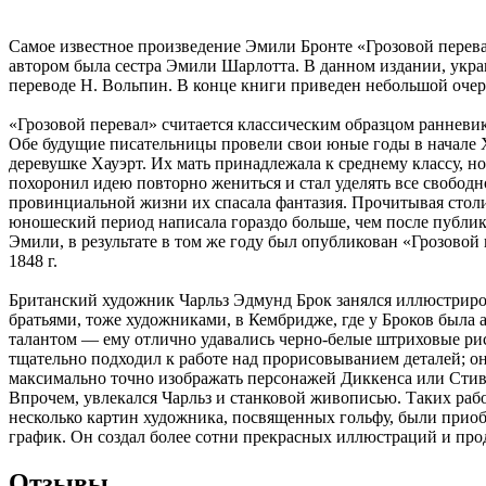
Самое известное произведение Эмили Бронте «Грозовой перева
автором была сестра Эмили Шарлотта. В данном издании, укра
переводе Н. Вольпин. В конце книги приведен небольшой оче
«Грозовой перевал» считается классическим образцом ранневи
Обе будущие писательницы провели свои юные годы в начале X
деревушке Хауэрт. Их мать принадлежала к среднему классу, но
похоронил идею повторно жениться и стал уделять все свободн
провинциальной жизни их спасала фантазия. Прочитывая стол
юношеский период написала гораздо больше, чем после публик
Эмили, в результате в том же году был опубликован «Грозово
1848 г.
Британский художник Чарльз Эдмунд Брок занялся иллюстрирова
братьями, тоже художниками, в Кембридже, где у Броков была 
талантом — ему отлично удавались черно-белые штриховые рису
тщательно подходил к работе над прорисовыванием деталей; он
максимально точно изображать персонажей Диккенса или Стив
Впрочем, увлекался Чарльз и станковой живописью. Таких работ
несколько картин художника, посвященных гольфу, были прио
график. Он создал более сотни прекрасных иллюстраций и прод
Отзывы