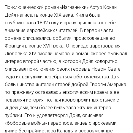
Приключенческий роман «Изгнанники» Артур Конан
Дойл написал в конце XIX века. Книга была
опубликована 1892 году и сразу привлекла к себе
внимание европейских читателей. В первой части
романа описывались события, происходившие во
Франции в конце XVII века. О периоде царствования
Людовика XIV писали немало, и роман скорее вызывал
интерес второй частью, в которой Дойл колоритно
описывал приключения своих героев в Новом Свете,
куда их вынудили перебраться обстоятельства. Для
большинства жителей старой доброй Европы Америка
по-прежнему оставалась экзотическим краем, а ее
недавняя история, полная кровопролитных стычек с
индейцами, тем более вызывала жгучий интерес
публики. Его и удовлетворял Дойл, описывая
«бобровые войны» первопоселенцев с ирокезами,
дикие бескрайние леса Канады и всевозможные