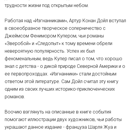
трудности жизни под открытым небом.
Работая над «Изгнанниками», Артур Конан Дойл вступал
в своеобразное творческое соперничество с
Джеймсом Фенимором Купером, чьи романы
«Зверобой» и «Следопыт» к тому времени обрели
невероятную популярность. Успех их был
феноменальным, ведь Купер писал о том, что хорошо
знал с детства - о дикой природе Северной Америки и о
ее первопроходцах. «Изгнанники» стали достойным
ответом этой литературе. Сам Дойл считал эту книгу
одним из своих лучших историко-приключенческих
романов.
Воочию взглянуть на описанные в книге события
помогают иллюстрации двух художников, чьи работы
украшают данное издание - француза Шарля Жуа и