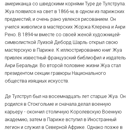
американца со шведскими корнями Туре де Тулструпа.
Жуа появился на свет в 1866-м, в одном из парижских
предместий, и очень рано увлекся рисованием. Он
учился живописи в мастерских Жоржа Клерена и Анри
Рено. В 1894-м вместе со своей женой художницей-
символисткой Луизой Деборд Шарль открыл свою
мастерскую в Париже. К иллюстрированию книг Жуа
привлек известный французский библиофил и издатель
Анри Беральди. Во второй половине жизни Жуа стал
президентом секции гравюры Национального
общества изящных искусств.
Де Тулструп был на восемнадцать лет старше Жуа. Он
родился в Стокгольме и сначала делал военную
карьеру - окончил столичную Королевскую Военную
академию, затем в Париже вступил в Иностранный
легион и служил в Северной Африке. Однако позже в