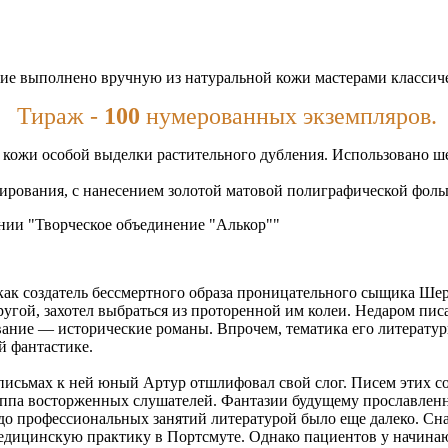
ие выполнено вручную из натуральной кожи мастерами классиче
Тираж -
100
нумерованных экземпляров.
кожи особой выделки растительного дубления. Использовано шел
нирования, с нанесением золотой матовой полиграфической фоль
нии "Творческое объединение "Алькор""
ак создатель бессмертного образа проницательного сыщика Шерл
угой, захотел выбраться из проторенной им колеи. Недаром писа
звание — исторические романы. Впрочем, тематика его литерату
й фантастике.
 письмах к ней юный Артур отшлифовал свой слог. Писем этих с
уппа восторженных слушателей. Фантазии будущему прославлен
до профессиональных занятий литературой было еще далеко. Сна
медицинскую практику в Портсмуте. Однако пациентов у начинаю