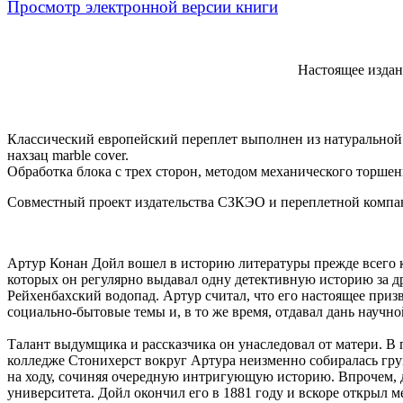
Просмотр электронной версии книги
Настоящее издан
Классический европейский переплет выполнен из натуральной 
нахзац marble cover.
Обработка блока с трех сторон, методом механического торше
Совместный проект издательства СЗКЭО и переплетной компа
Артур Конан Дойл вошел в историю литературы прежде всего к
которых он регулярно выдавал одну детективную историю за др
Рейхенбахский водопад. Артур считал, что его настоящее при
социально-бытовые темы и, в то же время, отдавал дань научно
Талант выдумщика и рассказчика он унаследовал от матери. В
колледже Стонихерст вокруг Артура неизменно собиралась гр
на ходу, сочиняя очередную интригующую историю. Впрочем, 
университета. Дойл окончил его в 1881 году и вскоре открыл 