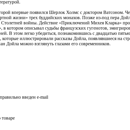
тературой.
которой впервые появился Шерлок Холмс с доктором Ватсоном. Ч
ртной жизни» трех буддийских монахов. Позже из-под пера Дой
 Столетней войны. Действие «Приключений Михея Кларка» проис
 в котором описывал судьбы французских гугенотов, эмигриров
дней. В этом легко убедиться, познакомившись с двадцатью пять
 которые иллюстрировали рассказы Дойла, появлявшиеся на стр
нан Дойла можно взглянуть глазами его современников.
правильно введен e-mail
 товаре