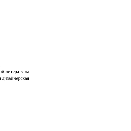
л
ой литературы
я дизайнерская