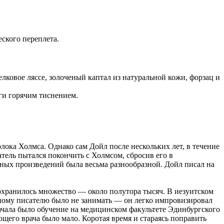
ского переплета.
ковое ляссе, золоченый каптал из натуральной кожи, форзац и
ги горячим тиснением.
ока Холмса. Однако сам Дойл после нескольких лет, в течение
тель пытался покончить с Холмсом, сбросив его в
рных произведений была весьма разнообразной. Дойл писал на
охранилось множество — около полутора тысяч. В иезуитском
ному писателю было не занимать — он легко импровизировал
чала было обучение на медицинском факультете Эдинбургского
щего врача было мало. Коротая время и стараясь поправить