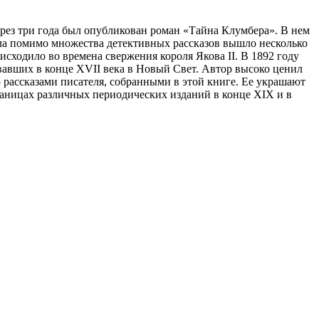
ерез три года был опубликован роман «Тайна Клумбера». В нем
ла помимо множества детективных рассказов вышло несколько
ходило во времена свержения короля Якова II. В 1892 году
авших в конце XVII века в Новый Свет. Автор высоко ценил
ю рассказами писателя, собранными в этой книге. Ее украшают
аницах различных периодических изданий в конце XIX и в