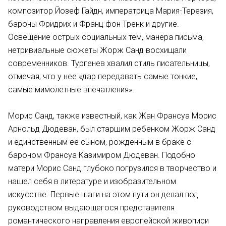
композитор Йозеф Гайдн, императрица Мария-Терезия,
бароны Фридрих и Франц фон Тренк и другие.
Освещение острых социальных тем, манера письма,
нетривиальные сюжеты Жорж Санд восхищали
современников. Тургенев хвалил стиль писательницы,
отмечая, что у нее «дар передавать самые тонкие,
самые мимолетные впечатления».
Морис Санд, также известный, как Жан Франсуа Морис
Арнольд Дюдеван, был старшим ребенком Жорж Санд
и единственным ее сыном, рожденным в браке с
бароном Франсуа Казимиром Дюдеван. Подобно
матери Морис Санд глубоко погрузился в творчество и
нашел себя в литературе и изобразительном
искусстве. Первые шаги на этом пути он делал под
руководством выдающегося представителя
романтического направления европейской живописи