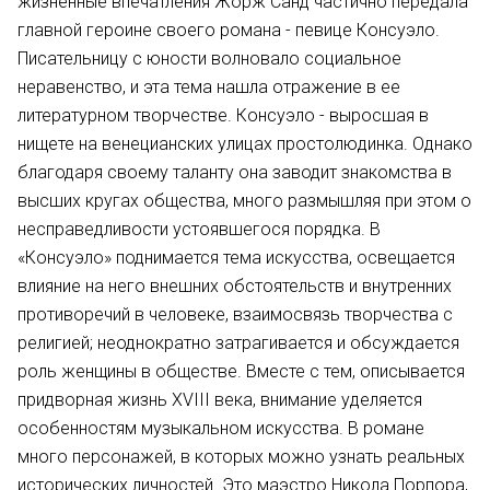
жизненные впечатления Жорж Санд частично передала
главной героине своего романа - певице Консуэло.
Писательницу с юности волновало социальное
неравенство, и эта тема нашла отражение в ее
литературном творчестве. Консуэло - выросшая в
нищете на венецианских улицах простолюдинка. Однако
благодаря своему таланту она заводит знакомства в
высших кругах общества, много размышляя при этом о
несправедливости устоявшегося порядка. В
«Консуэло» поднимается тема искусства, освещается
влияние на него внешних обстоятельств и внутренних
противоречий в человеке, взаимосвязь творчества с
религией; неоднократно затрагивается и обсуждается
роль женщины в обществе. Вместе с тем, описывается
придворная жизнь XVIII века, внимание уделяется
особенностям музыкальном искусства. В романе
много персонажей, в которых можно узнать реальных
исторических личностей. Это маэстро Никола Порпора,