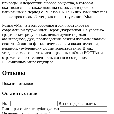
природы, и недостатки любого общества, в котором
оказывался, — а также дюжина сказок для взрослых,
написанных в период с 1917 по 1920 г. В них язык писателя
так же ярок и самобытен, как и в антиутопии «Мы».
Роман «Мы» в этом сборнике проиллюстрирован
современной художницей Верой Дубровской. Ее условно-
графические рисунки как нельзя лучше подходят
авангардному духу произведения, резким изломам главной
сюжетной линии фантастического романа-антиутопии,
нервной, «рубленной» форме повествования. В них
угадывается стилистика агитационных «Окон РОСТА» и
отражается неестественность жизни в созданном
Е. Замятиным мире будущего.
Отзывы
Пока нет отзывов
Оставить отзыв
Имя
Вы не представились
E-mail (на сайте не публикуется)
Не правильно введен e-mail