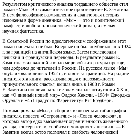
Результатом критического анализа тогдашнего общества стал
роман «Мы». Это самое известное произведение Е. Замятина.
В нем философские размышления и авантюрная история
изложены в форме дневника. «Мы» — это и политический
памфлет, и любовно-психологический роман, и смелая
научная фантастика.
В Советской России по идеологическим соображениям этот
роман напечатан не был. Впервые он был опубликован в 1924
г. за границей на английском языке. Затем последовали
чешский и французский переводы. В результате роман Е.
Замятина стал важной частью мировой литературы прежде,
чем добрался до читателей в России. На русском языке «Мы»
опубликовали лишь в 1952 г., и опять за границей. На родине
писателя эта книга, рассказывающая о невозможности
принудительного счастья, вышла лишь в 1988 г. Роман
Е. Замятина повлиял на такие знаменитые антиутопии XX в.,
как «О дивный новый мир» Олдоса Хаксли, «1984» Джорджа
Оруэлла и «451 градус по Фаренгейту» Рэя Брэдбери.
Помимо романа «Мы», в сборник включены автобиография
писателя, повести «Островитяне» и «Ловец человеков», в
которых автор едко высмеивает ограниченность жизненного
уклада, консерватизм, снобизм и чопорность англичан — Е.
Замятин всегда остро подмечал и слабость человеческой