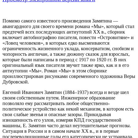
Помимо самого известного произведения Замятина —
авангардного для своего времени романа «Мы», который стал
предтечей всех последующих антиутопий XX в., сборник
включает автобиографию писателя, повести «Островитяне» и
«Ловец человеков», в которых едко высмеиваются
ограниченность жизненного уклада, консерватизм, снобизм и
чопорность англичан, а также дюжину сказок для взрослых,
которые были написаны в период с 1917 по 1920 гг. В них
оригинальный язык писателя звучит также ярко, как и в его
антиутопии «Мы». Роман «Мы» в этом сборнике
проиллюстрирован рисунками современного художника Веры
Дубровской.
Евгений Иванович Замятин (1884–1937) всегда и везде шел
своим собственным путем. Инженерное образование
позволяло ему рассматривать любое общественно-
политическое устройство как некий механизм, в котором есть
свои слабые звенья и опасные зазоры. Прикидывая
изношенность его узлов, измеряя КПД государственной
машины, Е. Замятин часто делал неутешительные прогнозы.
Ситуация в России и в самом начале XX в., и в первые
послереволюционные годы его категорически не устраивала.