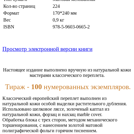
Кол-во страниц
224
Формат
170*240 мм
Вес
0,9 кг
ISBN
978-5-9603-0665-2
Просмотр электронной версии книги
Настоящее издание выполнено вручную из натуральной кожи
мастерами классического переплета.
Тираж -
100
нумерованных экземпляров.
Классический европейский переплет выполнен из
натуральной кожи особой выделки растительного дубления.
Использовано шелковое ляссе, золоченый каптал из
натуральной кожи, форзац и нахзац marble cover.
Обработка блока с трех сторон, методом механического
торшенирования, с нанесением золотой матовой
полиграфической фольги горячим тиснением.