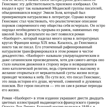
Гюисманс эту действительность прилежно изображал. Он
входил в круг так называемой Меданской группы писателей,
объединившихся вокруг Эмиля Золя, который был
приверженцем натурализма в литературе. Однако вскоре
Гюисманс стал чувствовать, что реалистическое описание
пороков современного ему общества себя исчерпало. Он остро
ощущал необходимость прорыва из рамок, навязанных ему
школой Золя. В результате на свет появился роман
«Наоборот», который наделал много шума в литературных
кругах Франции конца XIX века. Казалось, до Гюисманса
никто так не писал. Его утонченный рафинированный
натурализм трансформировался в этом романе в чистое
декадентство. «Наоборот» называли ультраупадническим и
даже сатанинским произведением, хотя для самого автора оно
стало началом движения в сторону веры и возвращения в
лоно католической религии, ведь стремление к высокому и
желание оторваться от меркантильной суеты жизни всегда
приводят человека к небу. По сути все, что писал Гюисманс,
это лишь история его души, мучений, сомнений и духовных
поисков. Все герои писателя — это он сам в разные периоды
его жизни.
Роман «Наоборот» в этом издании украшают двести двадцать
цветных иллюстраций выдающегося французского гравера
Огюста-Луи Лепера. Будущий мастер родился в 1849 г. в