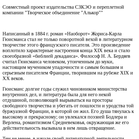
Совместный проект издательства СЗКЭО и переплетной
компании "Творческое объединение "Алькор""
Написанный в 1884 г. роман «Наоборот» Жориса-Карла
Гюисманса стал не только поворотной вехой в литературном
творчестве этого французского писателя. Это произведение
воплотило характерные настроения конца XIX века и стало
своеобразной «библией декаданса». Философ Н. А. Бердяев
считал Гюисманса человеком, утонченным до муки,
настоящим мучеником упадочности и самым большим и
серьезным писателем Франции, творившим на рубеже XIX и
XX веков.
Гюисманс долгие годы служил чиновником министерства
внутренних дел, и литература была для него некой
отдушиной, позволяющей вырываться на просторы
свободного творчества и убегать от пошлости и уродства той
буржуазной Франции, в которой он жил. Его душа тянулась к
высокому и прекрасному; он увлекался поэзией Бодлера и
Верлена, романтизмом Средневековья, окружающая же его
действительность вызывала в нем лишь отвращение.
Тем не менее, в начале своей литературной деятельности