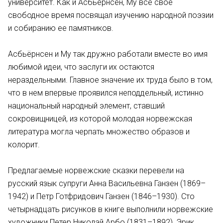
университет. Как и Асбьёрнсен, Му все свое
свободное время посвящал изучению народной поэзии
и собиранию ее памятников.
Асбьёрнсен и Му так дружно работали вместе во имя
любимой идеи, что заслуги их остаются
нераздельными. Главное значение их труда было в том,
что в нем впервые проявился неподдельный, истинно
национальный народный элемент, ставший
сокровищницей, из которой молодая норвежская
литература могла черпать множество образов и
колорит.
Предлагаемые норвежские сказки перевели на
русский язык супруги Анна Васильевна Ганзен (1869–
1942) и Петр Готфридович Ганзен (1846–1930). Сто
четырнадцать рисунков в книге выполнили норвежские
художники Петер Николай Арбо (1831–1892), Эрик