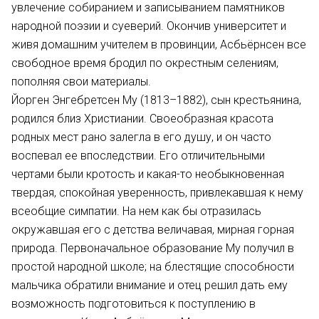
увлечение собиранием и записыванием памятников
народной поэзии и суеверий. Окончив университет и
живя домашним учителем в провинции, Асбьёрнсен все
свободное время бродил по окрестным селениям,
пополняя свои материалы.
Йорген Энгебретсен Mу (1813–1882), сын крестьянина,
родился близ Христиании. Своеобразная красота
родных мест рано залегла в его душу, и он часто
воспевал ее впоследствии. Его отличительными
чертами были кротость и какая-то необыкновенная
твердая, спокойная уверенность, привлекавшая к нему
всеобщие симпатии. На нем как бы отразилась
окружавшая его с детства величавая, мирная горная
природа. Первоначальное образование Му получил в
простой народной школе; на блестящие способности
мальчика обратили внимание и отец решил дать ему
возможность подготовиться к поступлению в