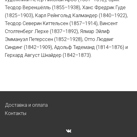
Теодор Вереншёлль (1855–1938), Ханс Фредрик Гуде
(1825–1903), Карл Рейнгольд Калмандер (1840–1922),
Теодор Северин Киттельсен (1857–1914), Винсент
Столтенберг Лерхе (1837–1892), Ялмар Эйлиф
Эммануэл Петерссен (1852–1928), Отто Людвиг
Синдинг (1842–1909), Адольф Тидеманд (1814–1876) и
Герхард Август Шнайдер (1842–1873).
Доставка и оплата
Контакты