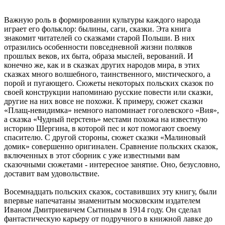
Важную роль в формировании культуры каждого народа
играет его фольклор: былины, саги, сказки. Эта книга
знакомит читателей со сказками старой Польши. В них
отразились особенности повседневной жизни поляков
прошлых веков, их быта, образа мыслей, верований. И
конечно же, как и в сказках других народов мира, в этих
сказках много волшебного, таинственного, мистического, а
порой и пугающего. Сюжеты некоторых польских сказок по
своей конструкции напоминаю русские повести или сказки,
другие на них вовсе не похожи. К примеру, сюжет сказки
«Плащ-невидимка» немного напоминает гоголевского «Вия»,
а сказка «Чудный перстень» местами похожа на известную
историю Шергина, в которой пес и кот помогают своему
спасителю. С другой стороны, сюжет сказки «Малиновый
домик» совершенно оригинален. Сравнение польских сказок,
включенных в этот сборник с уже известными вам
сказочными сюжетами - интересное занятие. Оно, безусловно,
доставит вам удовольствие.
Восемнадцать польских сказок, составивших эту книгу, были
впервые напечатаны знаменитым московским издателем
Иваном Дмитриевичем Сытиным в 1914 году. Он сделал
фантастическую карьеру от подручного в книжной лавке до