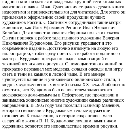
видного книгоиздателя и владельца крупной сети книжных
магазинов и лавок. Иван Дмитриевич старался сделать книги
недорогими и привлекательными для читателей. Для этого он
привлекал к оформлению своей продукции лучших
художников России. С Сытиным сотрудничали такие мэтры
живописи, как Илья Ефимович Репин и Иван Яковлевич
Билибин. Для иллюстрирования сборника польских сказок
Сытин привлек к работе талантливого художника Валерия
Николаевича Курдюмова. Его рисунки украшают и это
современное издание. Достаточно взглянуть на любую его
иллюстрацию, чтобы сразу понять - это работа подлинного
мастера. Курдюмов прекрасно владел композицией и
техникой штрихового рисунка. С помощью тонких линий он
прекрасно передавал мех медведя, складки одежды или игру
света и тени на камнях в лесной чаще. В его манере
чувствуется влияние и уникального билибинского стили, и
модных художественных веяний начала ХХ века. Любопытно
отметить, что Курдюмов был основателем знаменитого
московского дома-коммуны в Лефортове, где проживали и
занимались живописью многие художники самых различных
направлений. В 1905 году там поселили Казимир Малевич,
которого связывали с Курдюмовым теплые дружеские
отношения. К сожалению, в истории сохранилось мало
сведений о жизни В. Н. Курдюмова; лучшим памятником
художника остаются его неподвластные времени рисунки.