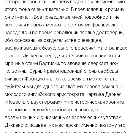
автора персонажи. Писатель подошел к выписыванию
этого фона очень тщательно. В предисловии к роману
он отмечал: «Все приводимые мной подробности, не
исключая и самых мелких, о состоянии французского
народа до и во время революции вполне достоверны,
ибо основаны на свидетельстве очевидцев,
заслуживающих безусловного доверия». На страницах
романа Диккенса перед читателями то поднимаются
мрачные стены Бастилии, то зловеще сверкает нож
гильотины. Бурный революционный огонь свободы
очищает Францию и в то же время он может стать
губительным для одного из главных героев романа —
молодого английского аристократа Чарльза Дарнея.
«Повесть о двух городах» — не историческая хроника,
это роман о дружбе, любви и ненависти, о
возвышенных и о низменных человеческих чувствах.
Диккенс описывает их мастерски. Именно поэтому это
его произведение стало на родине писателя классикой.