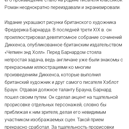
Роман неоднократно переиздавали и экранизировали.
Издание украшают рисунки британского художника
Фредерика Барнарда. В последней трети XIX в. он
проиллюстрировал девятитомное собрание сочинений
Диккенса, опубликованное британским издательством
«Чепмен энд Холл». Перед Барнардом стояла
непростая задача, ведь англичане уже были знакомы с
прекрасными иллюстрациями ко многим
произведениям Диккенса, которые выполнил
британский художник и друг самого писателя Хэблот
Браун. Отдавая должное таланту Брауна, Барнард
пошел своим путем. Он сделал акцент на тщательной
прорисовке отдельных персонажей, словно бы
приближая к ним зрителя, делая его невидимым
участником изображаемых сцен. Такой прием
прекрасно сработал. За тщательность прорисовки