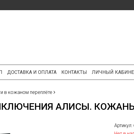
Л
ДОСТАВКА И ОПЛАТА
КОНТАКТЫ
ЛИЧНЫЙ КАБИНЕ
ги в кожаном переплёте
ИКЛЮЧЕНИЯ АЛИСЫ. КОЖАНЫ
Наведите
для
увеличения
Артикул:
Нет в на