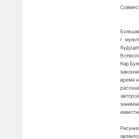
Совмест
Большин
г. муль
будущег
Всеволо
Кир Бул
закончи
время н
рассказ
авторов
занимае
известн
Рисунки
являетс