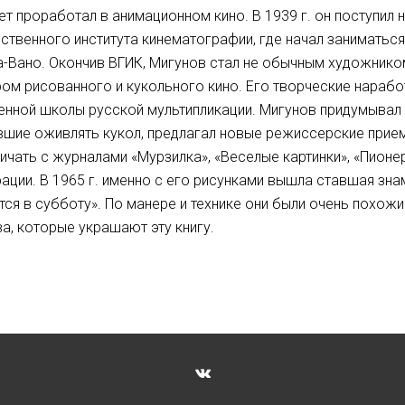
ет проработал в анимационном кино. В 1939 г. он поступи
ственного института кинематографии, где начал заниматьс
-Вано. Окончив ВГИК, Мигунов стал не обычным художнико
ом рисованного и кукольного кино. Его творческие нарабо
нной школы русской мультипликации. Мигунов придумывал 
шие оживлять кукол, предлагал новые режиссерские приемы
ичать с журналами «Мурзилка», «Веселые картинки», «Пионер
ации. В 1965 г. именно с его рисунками вышла ставшая зн
тся в субботу». По манере и технике они были очень похож
а, которые украшают эту книгу.