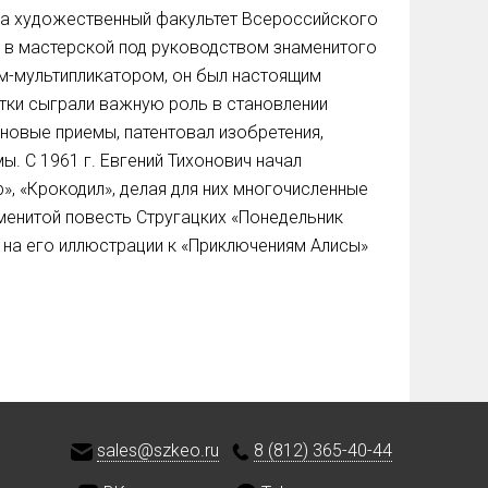
л на художественный факультет Всероссийского
я в мастерской под руководством знаменитого
м-мультипликатором, он был настоящим
тки сыграли важную роль в становлении
новые приемы, патентовал изобретения,
. С 1961 г. Евгений Тихонович начал
», «Крокодил», делая для них многочисленные
аменитой повесть Стругацких «Понедельник
и на его иллюстрации к «Приключениям Алисы»
sales@szkeo.ru
8 (812) 365-40-44