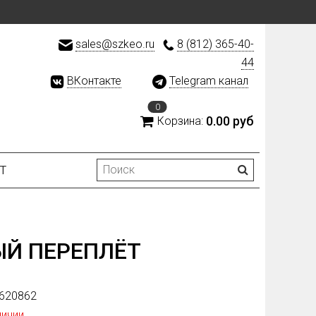
sales@szkeo.ru
8 (812) 365-40-
44
ВКонтакте
Telegram канал
0
0.00 руб
Корзина:
Т
Й ПЕРЕПЛЁТ
620862
личии