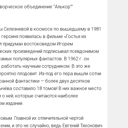
Творческое объединение "Алькор""
сы Селезневой в космосе по вышедшему в 1981
я героиня появилась в фильме «Гостья из
ыл придуман востоковедом Игорем
еских произведений подписывал псевдонимом
самых популярных фантастов. В 1962 г. он
л работать научным сотрудником. В это же
роятно плодовит. Из-под его пера вышли сотни
транной фантастики — более двух десятков
лычёва составило 18 томов! В них важное место
 о ней, которые считаются наиболее
ом издании.
новым. Главной их отличительной чертой
нии, и это не случайно, ведь Евгений Тихонович