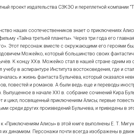
ный проект издательства СЗКЭО и переплетной компании "
ство наших соотечественников знает о приключениях Али
тфильму «Тайна третьей планеты». Через три года его главна
о». Этот персонаж вместе с окружающими его героями б
довичем Можейко, который большинство своих фантастич
ычёв. К концу XX в. Можейко стал в нашей стране одним из 
л учебу в аспирантуре Института востоковедения, где и ста
ачалась и жизнь фантаста Булычёва, который оказался неве
ов, повестей и романов. А были ведь еще и переводы инос
. Выпущенное в начале XXI в. собрание сочинений Кира Бу
т и цикл, посвященный приключениям Алисы; первые повести
ыми среди других произведений Булычева, и приведены в эт
 к «Приключениям Алисы» в этой книге выполнены Е. Т. Мигу
я их динамизм. Персонажи почти всегда изображены в движе