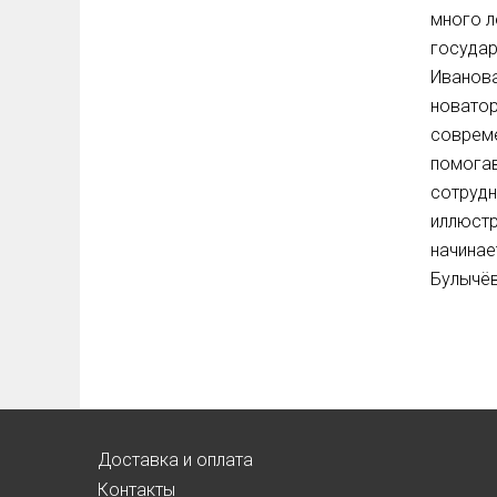
много л
государ
Иванова
новатор
совреме
помогав
сотрудн
иллюстр
начинае
Булычёв
Доставка и оплата
Контакты