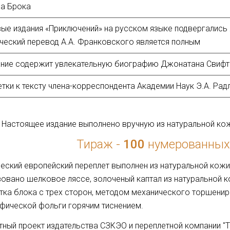
а Брока
ые издания «Приключений» на русском языке подвергались
ческий перевод А.А. Франковского является полным
ние содержит увлекательную биографию Джонатана Свифт
тки к тексту члена-корреспондента Академии Наук Э.А. Радл
Настоящее издание выполнено вручную из натуральной ко
Тираж -
100
нумерованных
еский европейский переплет выполнен из натуральной кожи
овано шелковое ляссе, золоченый каптал из натуральной ко
ка блока с трех сторон, методом механического торшенир
фической фольги горячим тиснением.
ный проект издательства СЗКЭО и переплетной компании "