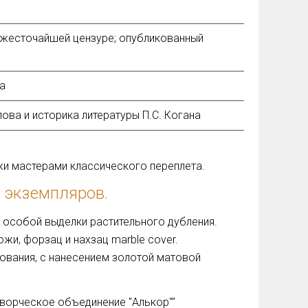
 жесточайшей цензуре; опубликованный
а
ова и историка литературы П.С. Когана
жи мастерами классического переплета.
 экземпляров.
 особой выделки растительного дубления.
жи, форзац и нахзац marble cover.
ования, с нанесением золотой матовой
Творческое объединение "Алькор""