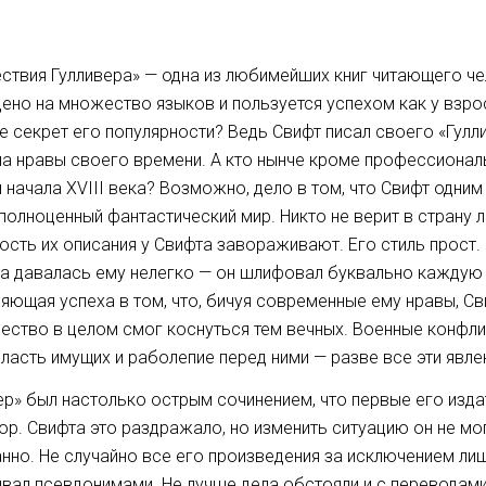
ствия Гулливера» — одна из любимейших книг читающего ч
ено на множество языков и пользуется успехом как у взросл
е секрет его популярности? Ведь Свифт писал своего «Гулл
на нравы своего времени. А кто нынче кроме профессионал
и начала XVIII века? Возможно, дело в том, что Свифт одни
полноценный фантастический мир. Никто не верит в страну л
ость их описания у Свифта завораживают. Его стиль прост.
а давалась ему нелегко — он шлифовал буквально каждую 
яющая успеха в том, что, бичуя современные ему нравы, Св
ество в целом смог коснуться тем вечных. Военные конфлик
власть имущих и раболепие перед ними — разве все эти явле
ер» был настолько острым сочинением, что первые его изда
юр. Свифта это раздражало, но изменить ситуацию он не мог
нно. Не случайно все его произведения за исключением ли
вал псевдонимами. Не лучше дела обстояли и с переводами