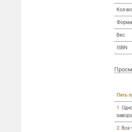
Кол-во
Форма
Вес
ISBN
Просмо
Пять п
1
Одно
завор
2
Все 