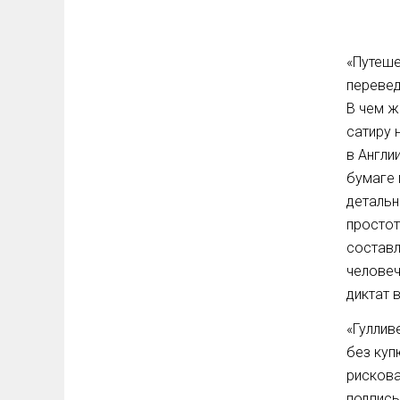
«Путеше
перевед
В чем ж
сатиру 
в Англи
бумаге 
детальн
простот
составл
человеч
диктат 
«Гуллив
без куп
рискова
подписы