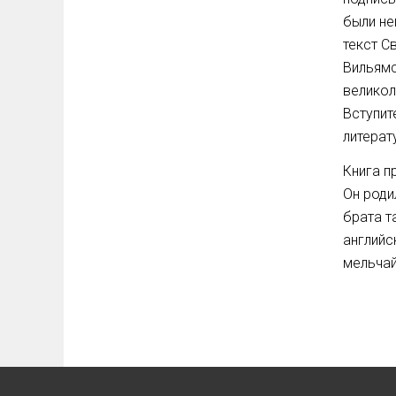
были не
текст С
Вильямс
великол
Вступит
литерат
Книга п
Он роди
брата т
английс
мельчай