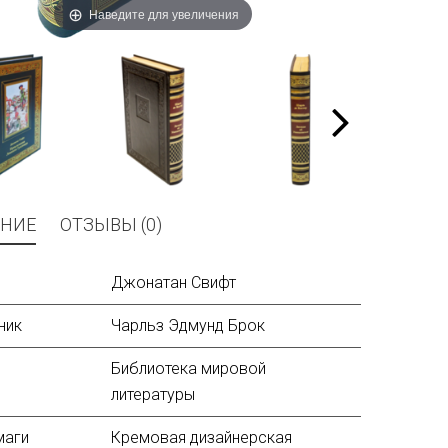
Наведите для увеличения
НИЕ
ОТЗЫВЫ (0)
Джонатан
Свифт
ник
Чарльз Эдмунд Брок
Библиотека мировой
литературы
маги
Кремовая дизайнерская