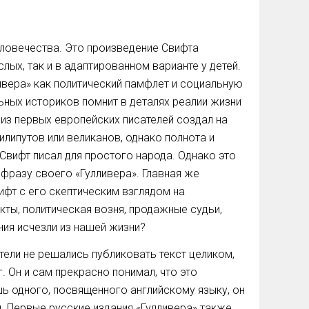
еловечества. Это произведение Свифта
ых, так и в адаптированном варианте у детей.
ивера» как политический памфлет и социальную
ьных историков помнит в деталях реалии жизни
м из первых европейских писателей создал на
илипутов или великанов, однако полнота и
 Свифт писал для простого народа. Однако это
фразу своего «Гулливера». Главная же
ифт с его скептическим взглядом на
ты, политическая возня, продажные судьи,
ния исчезли из нашей жизни?
тели не решались публиковать текст целиком,
. Он и сам прекрасно понимал, что это
шь одного, посвященного английскому языку, он
. Первые русские издания «Гулливера» также