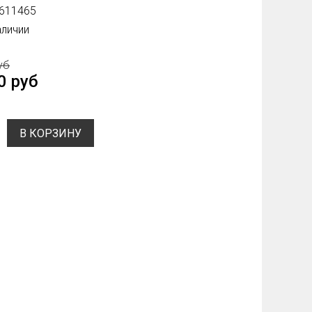
611465
аличии
уб
0 руб
В КОРЗИНУ