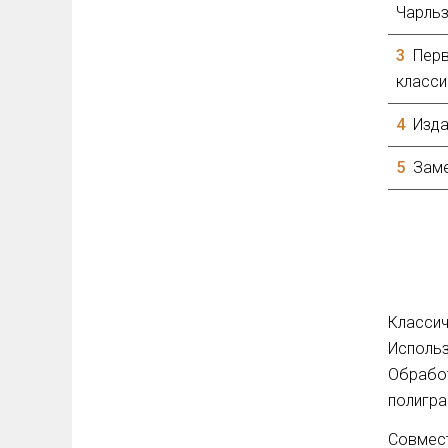
Чарльз
3
Перв
класси
4
Изда
5
Заме
Классич
Использ
Обработ
полигра
Совмест