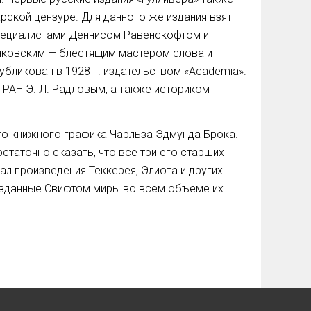
ской цензуре. Для данного же издания взят
специалистами Деннисом Равенскофтом и
нковским — блестящим мастером слова и
убликован в 1928 г. издательством «Academia».
 РАН Э. Л. Радловым, а также историком
го книжного графика Чарльза Эдмунда Брока.
статочно сказать, что все три его старших
л произведения Теккерея, Элиота и других
созданные Свифтом миры во всем объеме их