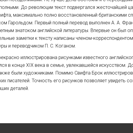
полными. До революции текст подвергался жесточайшей цар
вифта, максимально полно восстановленный британскими 
ом Гарольдом. Первый полный перевод выполнен А. А. Фра
епным знатоком английской литературы. Впервые он был оп
ельные заметки к тексту написаны членом-корреспондентом
уры и переводчиком П. С. Коганом.
рекрасно иллюстрирована рисунками известного английско
лся в конце XIX века в семье, увлекавшейся искусством. До
акже были художниками. Помимо Свифта Брок иллюстрирова
ких писателей. Точность его рисунков позволяет увидеть 
ших деталей.