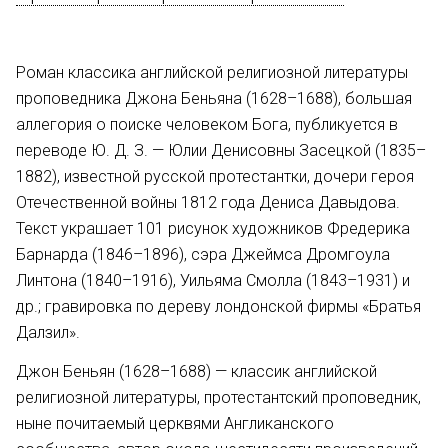
Роман классика английской религиозной литературы
проповедника Джона Беньяна (1628–1688), большая
аллегория о поиске человеком Бога, публикуется в
переводе Ю. Д. З. — Юлии Денисовны Засецкой (1835–
1882), известной русской протестантки, дочери героя
Отечественной войны 1812 года Дениса Давыдова.
Текст украшает 101 рисунок художников Фредерика
Барнарда (1846–1896), сэра Джеймса Дромгоула
Линтона (1840–1916), Уильяма Смолла (1843–1931) и
др.; гравировка по дереву лондонской фирмы «Братья
Далзил».
Джон Беньян (1628–1688) — классик английской
религиозной литературы, протестантский проповедник,
ныне почитаемый церквями Англиканского