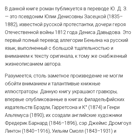
В данной книге роман публикуется в переводе Ю. Д. З.
— это псевдоним Юлии Денисовны Засецкой (1835–
1882), известной русской протестантки, дочери героя
Отечественной войны 1812 года Дениса Давыдова. Это
первый полный перевод аллегории Беньяна на русский
язык, выполненный с большой тщательностью и
вниманием к тексту оригинала, к тому же снабженный
жизнеописанием автора.
Разумеется, столь заметное произведение не могли
обойти вниманием и талантливые книжные
иллюстраторы. Данную книгу украшают гравюры,
впервые опубликованные в книгах филадельфийских
издательств Брэдли, Гарретсона и К° (1874) и Генри
Альтемуса (1890); их создали английские художники
Фредерик Барнард (1846–1896), сэр Джеймс Дромгоул
Линтон (1840–1916), Уильям Смолл (1843–1931) и