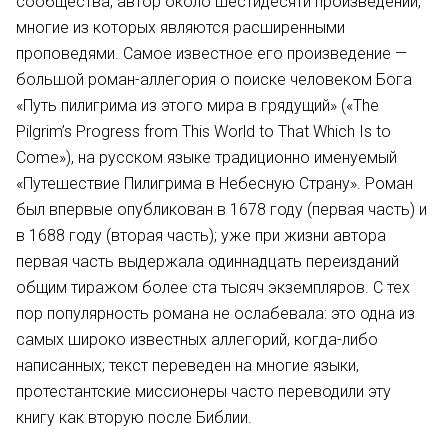
сообщества, автор около шестидесяти произведений,
многие из которых являются расширенными
проповедями. Самое известное его произведение —
большой роман-аллегория о поиске человеком Бога
«Путь пилигрима из этого мира в грядущий» («The
Pilgrim’s Progress from This World to That Which Is to
Come»), на русском языке традиционно именуемый
«Путешествие Пилигрима в Небесную Страну». Роман
был впервые опубликован в 1678 году (первая часть) и
в 1688 году (вторая часть); уже при жизни автора
первая часть выдержала одиннадцать переизданий
общим тиражом более ста тысяч экземпляров. С тех
пор популярность романа не ослабевала: это одна из
самых широко известных аллегорий, когда-либо
написанных; текст переведен на многие языки,
протестантские миссионеры часто переводили эту
книгу как вторую после Библии.