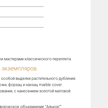
жи мастерами классического переплета.
 экземпляров.
 особой выделки растительного дубления.
жи, форзац и нахзац marble cover.
ования, с нанесением золотой матовой
Творческое объединение "Алькор""