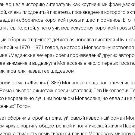
н вошел в историю литературы как крупнейший французски
ой, очень плодовитый писатель, произведения которого ак
вадцати сборников короткой прозы и шести романов. Его 
в и Лев Толстой, у него учились искусству короткой прозы О
ий сборник открывает дебютная новелла писателя «Пышка»
й войны 1870–1871 годов, в которой Мопассан участвовал
ике «Меданские вечера» среди произведений других авторо
е внимание и выдвинула Мопассана в число первых писател
ик писателя, назвал ее шедевром.
рвый роман «Жизнь» (1883) Мопассан создавал в течение ш
 Роман вызвал ажиотаж среди читателей; Лев Николаевич Т
ко несравненно лучшим романом Мопассана, но едва ли не
енных“ Гюго».
ет сборник второй и, пожалуй, самый известный роман Моп
ем яркую картину общественной и политической жизни Пари
месяца тридцать семь тиражей, принес Мопассану мировую