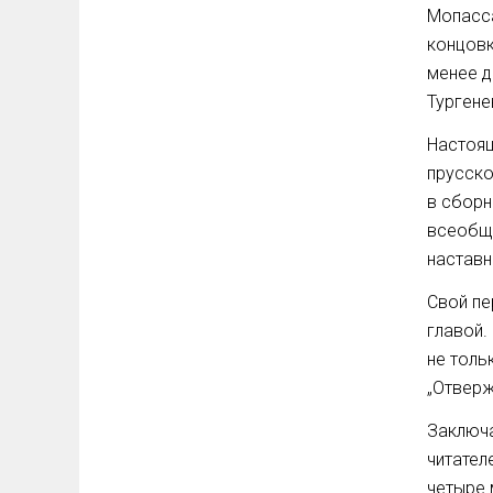
Мопасса
концовк
менее д
Тургене
Настоящ
прусско
в сборн
всеобще
наставн
Свой пе
главой.
не толь
„Отверж
Заключа
читател
четыре 