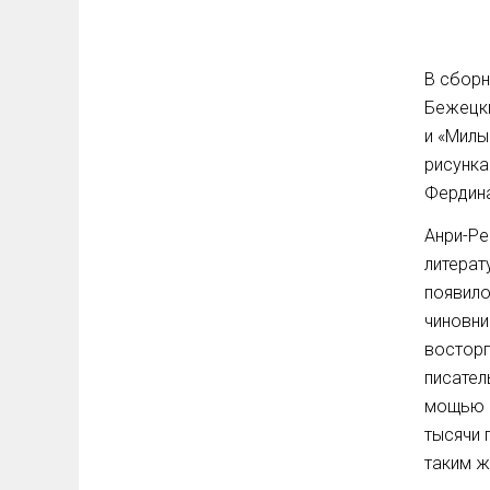
В сборн
Бeжецки
и «Милы
рисунка
Фердина
Анри-Ре
литерат
появило
чиновни
восторг
писател
мощью с
тысячи 
таким ж