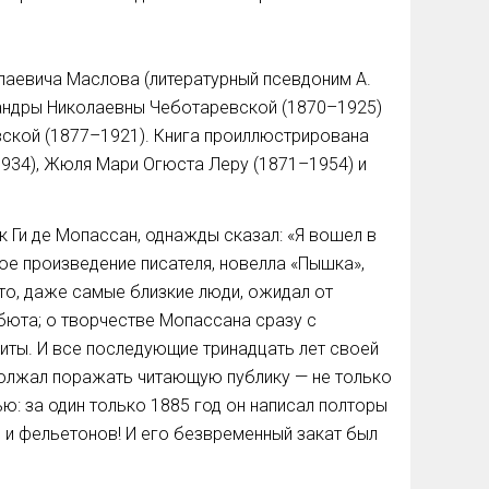
лаевича Маслова (литературный псевдоним А.
сандры Николаевны Чеботаревской (1870–1925)
вской (1877–1921). Книга проиллюстрирована
34), Жюля Мари Огюста Леру (1871–1954) и
к Ги де Мопассан, однажды сказал: «Я вошел в
рвое произведение писателя, новелла «Пышка»,
 кто, даже самые близкие люди, ожидал от
бюта; о творчестве Мопассана сразу с
иты. И все последующие тринадцать лет своей
должал поражать читающую публику — не только
: за один только 1885 год он написал полторы
 и фельетонов! И его безвременный закат был