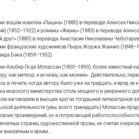
ик вошли новелла «Пышка» (1880) в переводе Алексея Нико
й) (1852–1922) и романы «Жизнь» (1883) в переводе Алек
й друг» (1885) в переводе Анастасии Николаевны Чеботаре
ми французских художников Пьера Жоржа Жаннио (1848–19
нда Бака (1859–1952).
не-Альбер-Ги де Мопассан (1850–1893), более известный ка
уру, как метеор, и исчезну, как молния». Действительно, пе
сь в печати, когда автору было уже за тридцать, и вряд ли
ка морского министерства столь мощного и уверенного де
ом заговорили в высших кругах тогдашней литературной эл
ьской деятельности (увы, всего тринадцать) Мопассан про
воих произведений, но и потрясающей работоспособностью
печатных страниц художественной прозы, не считая очерков
е внезапным и ярким…