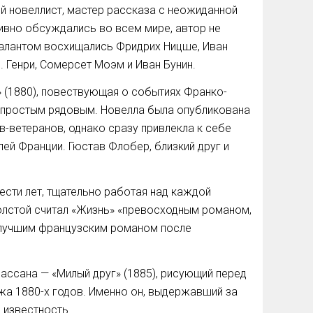
й новеллист, мастер рассказа с неожиданной
тивно обсуждались во всем мире, автор не
талантом восхищались Фридрих Ницше, Иван
. Генри, Сомерсет Моэм и Иван Бунин.
 (1880), повествующая о событиях Франко-
 простым рядовым. Новелла была опубликована
в-ветеранов, однако сразу привлекла к себе
ей Франции. Гюстав Флобер, близкий друг и
ести лет, тщательно работая над каждой
олстой считал «Жизнь» «превосходным романом,
 лучшим французским романом после
ассана — «Милый друг» (1885), рисующий перед
жа 1880-х годов. Именно он, выдержавший за
 известность.