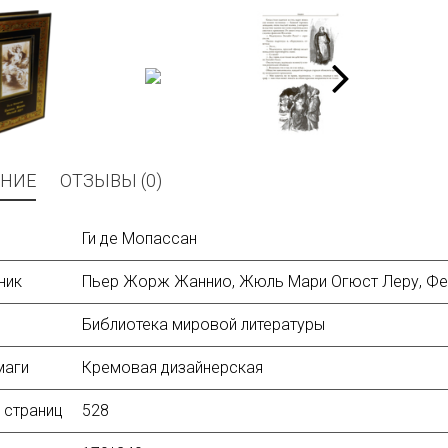
НИЕ
ОТЗЫВЫ (0)
Ги де Мопассан
ник
Пьер Жорж Жаннио, Жюль Мари Огюст Леру, Фе
Библиотека мировой литературы
маги
Кремовая дизайнерская
 страниц
528