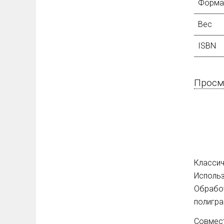
Форма
Вес
ISBN
Просмо
Классич
Использ
Обработ
полигра
Совмест