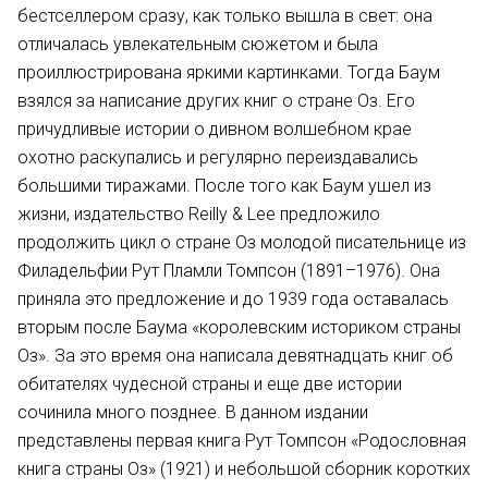
бестселлером сразу, как только вышла в свет: она
отличалась увлекательным сюжетом и была
проиллюстрирована яркими картинками. Тогда Баум
взялся за написание других книг о стране Оз. Его
причудливые истории о дивном волшебном крае
охотно раскупались и регулярно переиздавались
большими тиражами. После того как Баум ушел из
жизни, издательство Reilly & Lee предложило
продолжить цикл о стране Оз молодой писательнице из
Филадельфии Рут Пламли Томпсон (1891–1976). Она
приняла это предложение и до 1939 года оставалась
вторым после Баума «королевским историком страны
Оз». За это время она написала девятнадцать книг об
обитателях чудесной страны и еще две истории
сочинила много позднее. В данном издании
представлены первая книга Рут Томпсон «Родословная
книга страны Оз» (1921) и небольшой сборник коротких