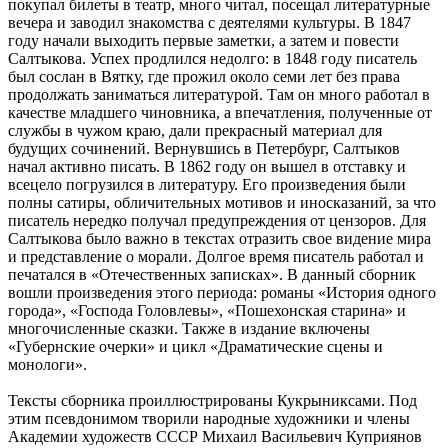
покупал билеты в театр, много читал, посещал литературные
вечера и заводил знакомства с деятелями культуры. В 1847
году начали выходить первые заметки, а затем и повести
Салтыкова. Успех продлился недолго: в 1848 году писатель
был сослан в Вятку, где прожил около семи лет без права
продолжать заниматься литературой. Там он много работал в
качестве младшего чиновника, а впечатления, полученные от
службы в чужом краю, дали прекрасный материал для
будущих сочинений. Вернувшись в Петербург, Салтыков
начал активно писать. В 1862 году он вышел в отставку и
всецело погрузился в литературу. Его произведения были
полны сатиры, обличительных мотивов и иносказаний, за что
писатель нередко получал предупреждения от цензоров. Для
Салтыкова было важно в текстах отразить свое видение мира
и представление о морали. Долгое время писатель работал и
печатался в «Отечественных записках». В данный сборник
вошли произведения этого периода: романы «История одного
города», «Господа Головлевы», «Пошехонская старина» и
многочисленные сказки. Также в издание включены
«Губернские очерки» и цикл «Драматические сцены и
монологи».
Тексты сборника проиллюстрированы Кукрыниксами. Под
этим псевдонимом творили народные художники и члены
Академии художеств СССР Михаил Васильевич Куприянов