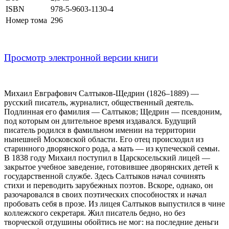
ISBN
978-5-9603-1130-4
Номер тома
296
Просмотр электронной версии книги
Михаил Евграфович Салтыков-Щедрин (1826–1889) —
русский писатель, журналист, общественный деятель.
Подлинная его фамилия — Салтыков; Щедрин — псевдоним,
под которым он длительное время издавался. Будущий
писатель родился в фамильном имении на территории
нынешней Московской области. Его отец происходил из
старинного дворянского рода, а мать — из купеческой семьи.
В 1838 году Михаил поступил в Царскосельский лицей —
закрытое учебное заведение, готовившее дворянских детей к
государственной службе. Здесь Салтыков начал сочинять
стихи и переводить зарубежных поэтов. Вскоре, однако, он
разочаровался в своих поэтических способностях и начал
пробовать себя в прозе. Из лицея Салтыков выпустился в чине
коллежского секретаря. Жил писатель бедно, но без
творческой отдушины обойтись не мог: на последние деньги