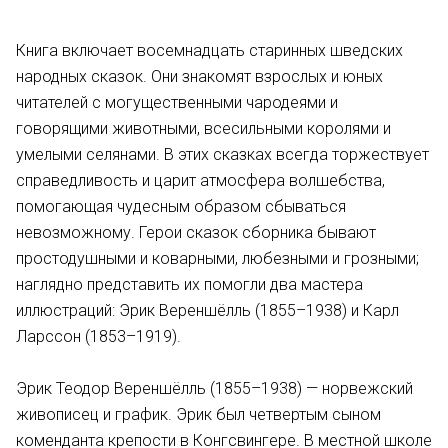
Книга включает восемнадцать старинных шведских
народных сказок. Они знакомят взрослых и юных
читателей с могущественными чародеями и
говорящими животными, всесильными королями и
умелыми селянами. В этих сказках всегда торжествует
справедливость и царит атмосфера волшебства,
помогающая чудесным образом сбываться
невозможному. Герои сказок сборника бывают
простодушными и коварными, любезными и грозными;
наглядно представить их помогли два мастера
иллюстраций: Эрик Вереншёлль (1855–1938) и Карл
Ларссон (1853–1919).
Эрик Теодор Вереншёлль (1855–1938) — норвежский
живописец и график. Эрик был четвертым сыном
коменданта крепости в Конгсвингере. В местной школе