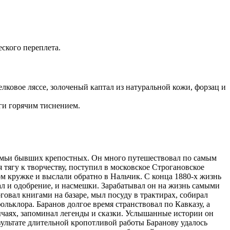
ского переплета.
ковое ляссе, золоченый каптал из натуральной кожи, форзац и
ги горячим тиснением.
 семьи бывших крепостных. Он много путешествовал по самым
 тягу к творчеству, поступил в московское Строгановское
ом кружке и выслали обратно в Нальчик. С конца 1880-х жизнь
л и одобрение, и насмешки. Зарабатывал он на жизнь самыми
говал книгами на базаре, мыл посуду в трактирах, собирал
льклора. Баранов долгое время странствовал по Кавказу, а
ычаях, запоминал легенды и сказки. Услышанные истории он
зультате длительной кропотливой работы Баранову удалось