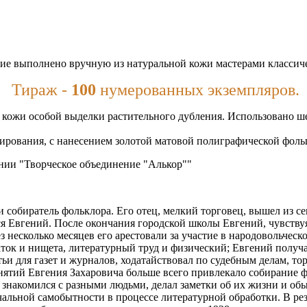
ие выполнено вручную из натуральной кожи мастерами классиче
Тираж -
100
нумерованных экземпляров.
кожи особой выделки растительного дубления. Использовано шел
нирования, с нанесением золотой матовой полиграфической фоль
нии "Творческое объединение "Алькор""
и собиратель фольклора. Его отец, мелкий торговец, вышел из
ся Евгений. После окончания городской школы Евгений, чувствуя
 несколько месяцев его арестовали за участие в народовольческ
ток и нищета, литературный труд и физический; Евгений получа
ьи для газет и журналов, ходатайствовал по судебным делам, тор
нятий Евгения Захаровича больше всего привлекало собирание фо
 знакомился с разными людьми, делал заметки об их жизни и об
ачальной самобытности в процессе литературной обработки. В ре