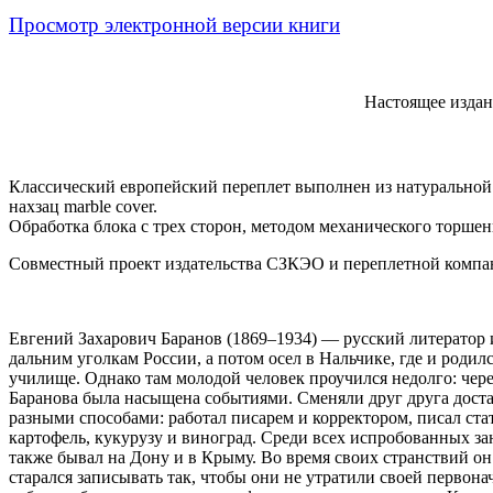
Просмотр электронной версии книги
Настоящее издан
Классический европейский переплет выполнен из натуральной 
нахзац marble cover.
Обработка блока с трех сторон, методом механического торше
Совместный проект издательства СЗКЭО и переплетной компа
Евгений Захарович Баранов (1869–1934) — русский литератор 
дальним уголкам России, а потом осел в Нальчике, где и родил
училище. Однако там молодой человек проучился недолго: через
Баранова была насыщена событиями. Сменяли друг друга доста
разными способами: работал писарем и корректором, писал стат
картофель, кукурузу и виноград. Среди всех испробованных за
также бывал на Дону и в Крыму. Во время своих странствий он
старался записывать так, чтобы они не утратили своей первон