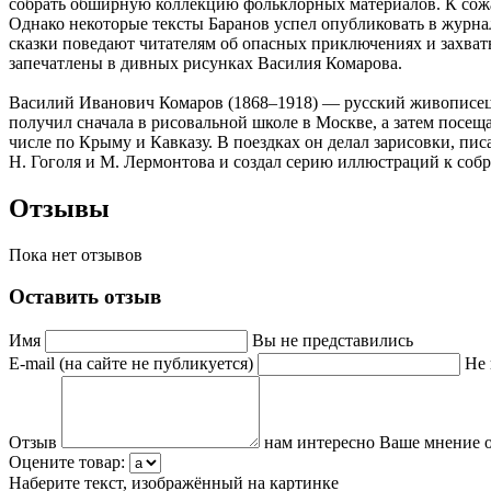
собрать обширную коллекцию фольклорных материалов. К сожал
Однако некоторые тексты Баранов успел опубликовать в журнала
сказки поведают читателям об опасных приключениях и захва
запечатлены в дивных рисунках Василия Комарова.
Василий Иванович Комаров (1868–1918) — русский живописец и
получил сначала в рисовальной школе в Москве, а затем посещ
числе по Крыму и Кавказу. В поездках он делал зарисовки, п
Н. Гоголя и М. Лермонтова и создал серию иллюстраций к соб
Отзывы
Пока нет отзывов
Оставить отзыв
Имя
Вы не представились
E-mail (на сайте не публикуется)
Не 
Отзыв
нам интересно Ваше мнение о
Оцените товар:
Наберите текст, изображённый на картинке