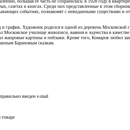
ению, большая ее часть не сохранилась: в 1928 году в квартир
х, газетах и книгах. Среди них представленные в этом сборнике
тывающих событиях, познакомят с невиданными существами и о
 график. Художник родился в одной из деревень Московской гу
ал Московское училище живописи, ваяния и зодчества в качеств
исал жанровые картины и пейзажи. Кроме того, Комаров любил з
ранным Барановым сказкам.
правильно введен e-mail
 товаре