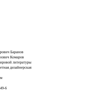
рович Баранов
нович Комаров
мировой литературы
етная дизайнерская
мм
149-6