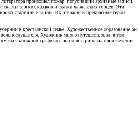
е литератора произошел пожар, погубивший архивные записи.
 сказки терских казаков и сказки кавказских горцев. Эти
ткроют старинные тайны. Их отважные, прекрасные герои
бернии в крестьянской семье. Художественное образование он
е вольнослушателя. Художник много путешествовал, в том
аниматься книжной графикой: он иллюстрировал произведения