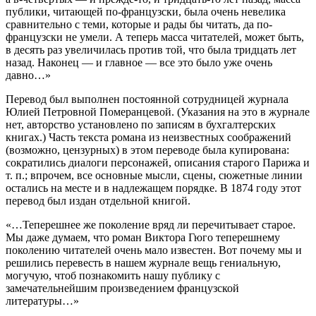
публики, читающей по-французски, была очень невелика
сравнительно с теми, которые и рады бы читать, да по-
французски не умели. А теперь масса читателей, может быть,
в десять раз увеличилась против той, что была тридцать лет
назад. Наконец — и главное — все это было уже очень
давно…»
Перевод был выполнен постоянной сотрудницей журнала
Юлией Петровной Померанцевой. (Указания на это в журнале
нет, авторство установлено по записям в бухгалтерских
книгах.) Часть текста романа из неизвестных соображений
(возможно, цензурных) в этом переводе была купирована:
сократились диалоги персонажей, описания старого Парижа и
т. п.; впрочем, все основные мысли, сцены, сюжетные линии
остались на месте и в надлежащем порядке. В 1874 году этот
перевод был издан отдельной книгой.
«…Теперешнее же поколение вряд ли перечитывает старое.
Мы даже думаем, что роман Виктора Гюго теперешнему
поколению читателей очень мало известен. Вот почему мы и
решились перевесть в нашем журнале вещь гениальную,
могучую, чтоб познакомить нашу публику с
замечательнейшим произведением французской
литературы…»