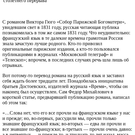
столетнего перерыва
С романом Виктора Гюго «Собор Парижской Богоматери»,
увидевшим свет в 1831 году, русская читающая публика
познакомилась в том же самом 1831 году. Что неудивительно:
французский язык в те далекие времена грамотная Россия
знала зачастую лучше родного. Кто-то привозил
оригинальные парижские издания, а кто-то пользовался
публикациями в журналах «Московский телеграф» и
«Телескоп»; впрочем, в последних случаях речь шла лишь об
отрывках.
Вот потому-то перевод романа на русский язык и заставил
себя ждать более тридцати лет. Понадобилась инициатива
братьев Достоевских, издателей журнала «Время», чтобы он
наконец был осуществлен. Сам Федор Михайлович в
короткой статье, предварявшей публикацию романа, написал
об этом так:
«…Слова нет, что его все прочли на французском языке у нас
и прежде; но, во-первых, рассудили мы, прочли только
знавшие французский язык; во-вторых — едва ли прочли и
все знавшие по-французски; в-третьих — прочли очень давно:
а в-четвертых — и прежде-то, и тридцать-то лет назад, масса