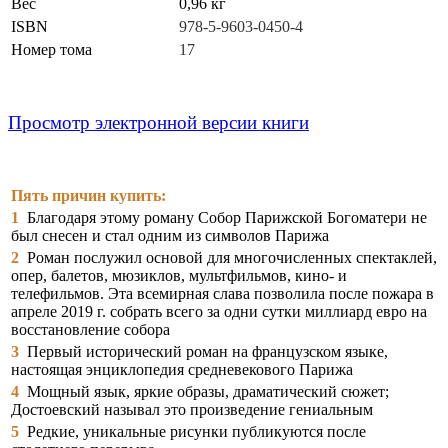
Вес
0,96 кг
ISBN
978-5-9603-0450-4
Номер тома
17
Просмотр электронной версии книги
Пять причин купить:
1
Благодаря этому роману Собор Парижской Богоматери не
был снесен и стал одним из символов Парижа
2
Роман послужил основой для многочисленных спектаклей,
опер, балетов, мюзиклов, мультфильмов, кино- и
телефильмов. Эта всемирная слава позволила после пожара в
апреле 2019 г. собрать всего за одни сутки миллиард евро на
восстановление собора
3
Первый исторический роман на французском языке,
настоящая энциклопедия средневекового Парижа
4
Мощный язык, яркие образы, драматический сюжет;
Достоевский называл это произведение гениальным
5
Редкие, уникальные рисунки публикуются после