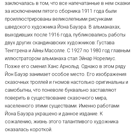
заключалась в том, что все напечатанные в нем сказки
за исключением пятого сборника 1911 года были
проиллюстрированы великолепными рисунками
шведского художника Йона Бауэра. В альманахах,
выходивших после 1916 года, публиковались работы
двух других скандинавских художников: Густава
Тенггрена и Айны Масолле. С 1927 по 1980 год главным
иллюстратором альманаха стал Эйнар Норелиус.
Позже его сменил Ханс Арнольд. Однако в этом ряду
Йон Бауэр занимает особое место. Его изображения
сказочных троллей и гномов настолько оригинальны и
самобытны, что поневоле буквально заставляют
поверить в существование сказочного мира,
населенного этими существами. Именно работами
Йона Бауэра украшено и данное издание. К
сожалению, жизнь этого талантливого художника
оказалась короткой.