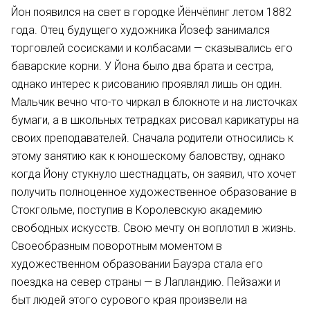
Йон появился на свет в городке Йёнчёпинг летом 1882
года. Отец будущего художника Йозеф занимался
торговлей сосисками и колбасами — сказывались его
баварские корни. У Йона было два брата и сестра,
однако интерес к рисованию проявлял лишь он один.
Мальчик вечно что-то чиркал в блокноте и на листочках
бумаги, а в школьных тетрадках рисовал карикатуры на
своих преподавателей. Сначала родители относились к
этому занятию как к юношескому баловству, однако
когда Йону стукнуло шестнадцать, он заявил, что хочет
получить полноценное художественное образование в
Стокгольме, поступив в Королевскую академию
свободных искусств. Свою мечту он воплотил в жизнь.
Своеобразным поворотным моментом в
художественном образовании Бауэра стала его
поездка на север страны — в Лапландию. Пейзажи и
быт людей этого сурового края произвели на