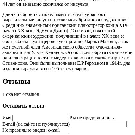
44 лет он внезапно скончался от инсульта.
Данный сборник с повестями писателя украшают
выразительные рисунки нескольких британских художников.
Среди них знаменитый британский иллюстратор конца XIX –
начала XX века Эдмунд Джозеф Салливан, известный
американский художник, получивший в начале XX века за
свои работы Пулитцеровскую премию, Чарльз Маколи, а так
же почетный член Американского общества художников-
акварелистов Ульям Хеннеси. Особо стоит обратить внимание
на иллюстрации в стиле модерн к коротким сказкам-притчам
Стивенсона. Они были выполнены Е.Р.Германом в 1914г. для
издания тиражом всего 105 экземпляров.
Отзывы
Пока нет отзывов
Оставить отзыв
Имя
Вы не представились
E-mail (на сайте не публикуется)
Не правильно введен e-mail