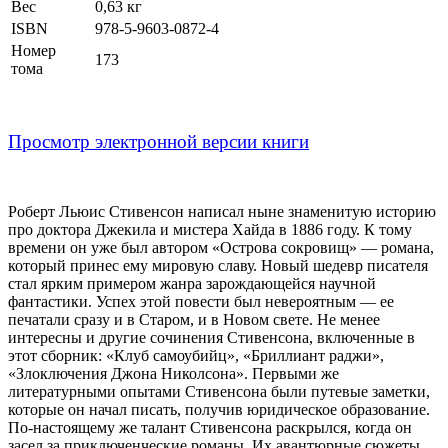
Вес
0,63 кг
ISBN
978-5-9603-0872-4
Номер
173
тома
Просмотр электронной версии книги
Роберт Льюис Стивенсон написал ныне знаменитую историю
про доктора Джекила и мистера Хайда в 1886 году. К тому
времени он уже был автором «Острова сокровищ» — романа,
который принес ему мировую славу. Новый шедевр писателя
стал ярким примером жанра зарождающейся научной
фантастики. Успех этой повести был невероятным — ее
печатали сразу и в Старом, и в Новом свете. Не менее
интересны и другие сочинения Стивенсона, включенные в
этот сборник: «Клуб самоубийц», «Бриллиант раджи»,
«Злоключения Джона Николсона». Первыми же
литературными опытами Стивенсона были путевые заметки,
которые он начал писать, получив юридическое образование.
По-настоящему же талант Стивенсона раскрылся, когда он
засел за приключенческие романы. Их авантюрные сюжеты,