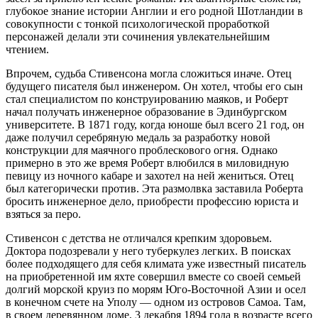
глубокое знание истории Англии и его родной Шотландии в
совокупности с тонкой психологической проработкой
персонажей делали эти сочинения увлекательнейшим
чтением.
Впрочем, судьба Стивенсона могла сложиться иначе. Отец
будущего писателя был инженером. Он хотел, чтобы его сын
стал специалистом по конструированию маяков, и Роберт
начал получать инженерное образование в Эдинбургском
университете. В 1871 году, когда юноше был всего 21 год, он
даже получил серебряную медаль за разработку новой
конструкции для маячного проблескового огня. Однако
примерно в это же время Роберт влюбился в миловидную
певицу из ночного кабаре и захотел на ней жениться. Отец
был категорически против. Эта размолвка заставила Роберта
бросить инженерное дело, приобрести профессию юриста и
взяться за перо.
Стивенсон с детства не отличался крепким здоровьем.
Доктора подозревали у него туберкулез легких. В поисках
более подходящего для себя климата уже известный писатель
на приобретенной им яхте совершил вместе со своей семьей
долгий морской круиз по морям Юго-Восточной Азии и осел
в конечном счете на Уполу — одном из островов Самоа. Там,
в своем деревянном доме, 3 декабря 1894 года в возрасте всего