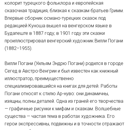
колорит турецкого фольклора и европейская
сказочная традиция, близкая к сказкам братьев Гримм.
Впервые сборник османо-турецких сказок под
редакцией Куноша вышел на венгерском языке в
Будапеште в 1887 году; в 1901 году эти сказки
проиллюстрировал венгерский художник Вилли Погани
(1882–1955).
Вилли Погани (Уильям Эндрю Погани) родился в городе
Сегед в Австро-Венгрии и был известен как книжный
иллюстратор, преимущественно
специализировавшийся на книгах для детей. Работы
Погани относят к стилю Ар-нуво: они динамичны,
изящны, полны деталей. Одна из граней его творчества
— графичные рисунки к мифам и сказкам. Волшебные
существа — частая тема в работах художника. Его
герои экспрессивны, подвижны и в точности отражают