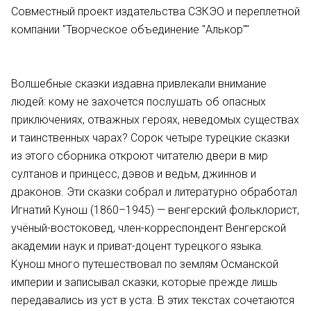
Совместный проект издательства СЗКЭО и переплетной
компании "Творческое объединение "Алькор""
Волшебные сказки издавна привлекали внимание
людей: кому не захочется послушать об опасных
приключениях, отважных героях, неведомых существах
и таинственных чарах? Сорок четыре турецкие сказки
из этого сборника откроют читателю двери в мир
султанов и принцесс, дэвов и ведьм, джиннов и
драконов. Эти сказки собрал и литературно обработал
Игнатий Кунош (1860–1945) — венгерский фольклорист,
учёный-востоковед, член-корреспондент Венгерской
академии наук и приват-доцент турецкого языка.
Кунош много путешествовал по землям Османской
империи и записывал сказки, которые прежде лишь
передавались из уст в уста. В этих текстах сочетаются