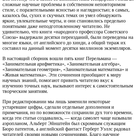
сложные научные проблемы в собственном неповторимом
стиле, с поразительными ясностью и наглядностью; в самых,
казалось бы, сухих и скучных темах он умел обнаружить
яркие, увлекательные черты, и они становились предельно
понятными даже неподготовленному читателю. Не
удивительно, что книги «народного профессора Советского
Союза» выдержали десятки переизданий, были переведены на
многие языки, от английского до хинди, а общий тираж их
составил на данный момент десятки миллионов экземпляров.
В настоящий сборник вошли пять книг Перельмана —
«Занимательная арифметика», «Занимательная алгебра»,
«Занимательная геометрия», «Занимательная математика» и
«Живая математика». Эти сочинения приобщают к миру
научных знаний, помогают привить читателю вкус к
изучению точных наук, вызывают интерес к самостоятельным
творческим занятиям.
При редактировании мы лишь заменили некоторые
устаревшие цифры, сделали отдельные дополнения и
примечания, но по возможности сохранили дух того времени,
когда эти статьи создавались, — когда самолет чаще называли
аэропланом, Альберт Эйнштейн был скромным служащим
Бюро патентов, а английский фантаст Герберт Уэллс радовал
читателей своими новыми сочинениями. Благо научное