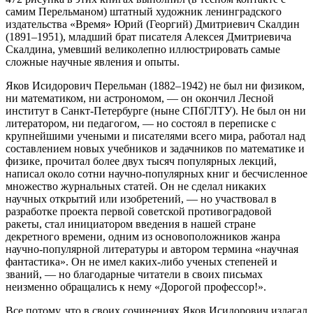
самим Перельманом) штатный художник ленинградского
издательства «Время» Юрий (Георгий) Дмитриевич Скалдин
(1891–1951), младший брат писателя Алексея Дмитриевича
Скалдина, умевший великолепно иллюстрировать самые
сложные научные явления и опыты.
Яков Исидорович Перельман (1882–1942) не был ни физиком,
ни математиком, ни астрономом, — он окончил Лесной
институт в Санкт-Петербурге (ныне СПбГЛТУ). Не был он ни
литератором, ни педагогом, — но состоял в переписке с
крупнейшими учеными и писателями всего мира, работал над
составлением новых учебников и задачников по математике и
физике, прочитал более двух тысяч популярных лекций,
написал около сотни научно-популярных книг и бесчисленное
множество журнальных статей. Он не сделал никаких
научных открытий или изобретений, — но участвовал в
разработке проекта первой советской противоградовой
ракеты, стал инициатором введения в нашей стране
декретного времени, одним из основоположников жанра
научно-популярной литературы и автором термина «научная
фантастика». Он не имел каких-либо ученых степеней и
званий, — но благодарные читатели в своих письмах
неизменно обращались к нему «Дорогой профессор!».
Все потому, что в своих сочинениях Яков Исидорович излагал