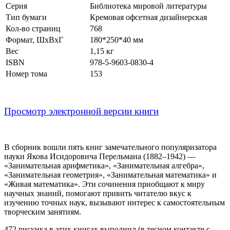
Серия
Библиотека мировой литературы
Тип бумаги
Кремовая офсетная дизайнерская
Кол-во страниц
768
Формат
, ШхВхГ
180*250*40 мм
Вес
1,15 кг
ISBN
978-5-9603-0830-4
Номер тома
153
Просмотр электронной версии книги
В сборник вошли пять книг замечательного популяризатора
науки Якова Исидоровича Перельмана (1882–1942) —
«Занимательная арифметика», «Занимательная алгебра»,
«Занимательная геометрия», «Занимательная математика» и
«Живая математика». Эти сочинения приобщают к миру
научных знаний, помогают привить читателю вкус к
изучению точных наук, вызывают интерес к самостоятельным
творческим занятиям.
472 рисунка в этих книгах выполнил (в тесном контакте с