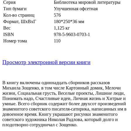
Серия
Библиотека мировой литературы
Тип бумаги
Улучшенная офсетная
Кол-во страниц
576
Формат, ШхВхГ
180*250*36 мм
Вес
1,125 кг
ISBN
978-5-9603-0703-1
Номер тома
110
Просмотр электронной версии книги
В книгу включены одиннадцать сборников рассказов
Михаила Зощенко, в том числе Картонный домик, Мелочи
жизни, Социальная грусть, Веселые проекты, Лишние люди,
Понимать надо, Счастливые идеи, Личная жизнь и Хитрые и
умные. Всего сборник содержит более двухсот произведений
знаменитого советского писателя-сатирика, написанных им в
довоенное время. Книгу украшают рисунки знаменитого
советского художника Николая Радлова, который долго и
плодотворно сотрудничал с Зощенко.