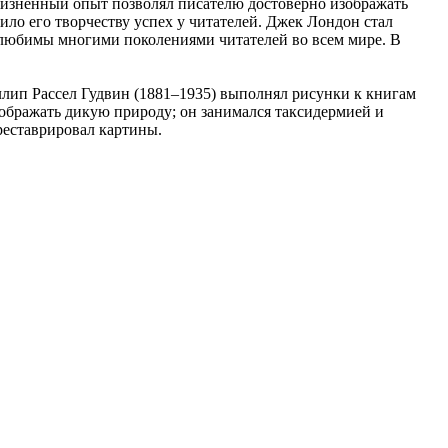
 жизненный опыт позволял писателю достоверно изображать
ло его творчеству успех у читателей. Джек Лондон стал
 любимы многими поколениями читателей во всем мире. В
ип Рассел Гудвин (1881–1935) выполнял рисунки к книгам
зображать дикую природу; он занимался таксидермией и
реставрировал картины.