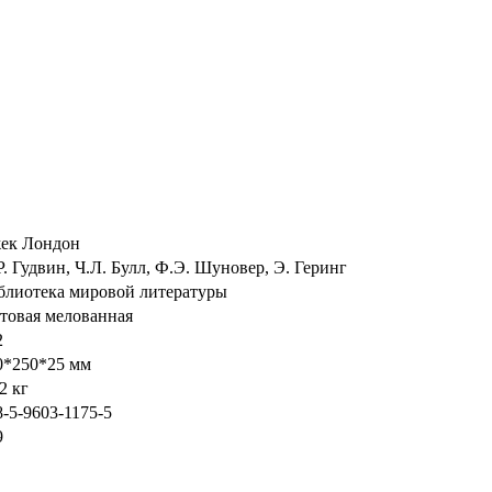
ек Лондон
Р. Гудвин, Ч.Л. Булл, Ф.Э. Шуновер, Э. Геринг
блиотека мировой литературы
товая мелованная
2
0*250*25 мм
2 кг
8-5-9603-1175-5
9