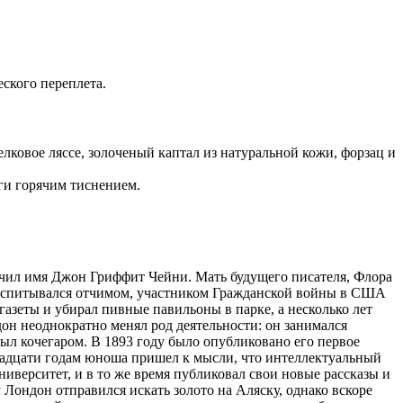
ского переплета.
ковое ляссе, золоченый каптал из натуральной кожи, форзац и
ги горячим тиснением.
чил имя Джон Гриффит Чейни. Мать будущего писателя, Флора
 воспитывался отчимом, участником Гражданской войны в США
азеты и убирал пивные павильоны в парке, а несколько лет
он неоднократно менял род деятельности: он занимался
ыл кочегаром. В 1893 году было опубликовано его первое
вадцати годам юноша пришел к мысли, что интеллектуальный
иверситет, и в то же время публиковал свои новые рассказы и
 Лондон отправился искать золото на Аляску, однако вскоре