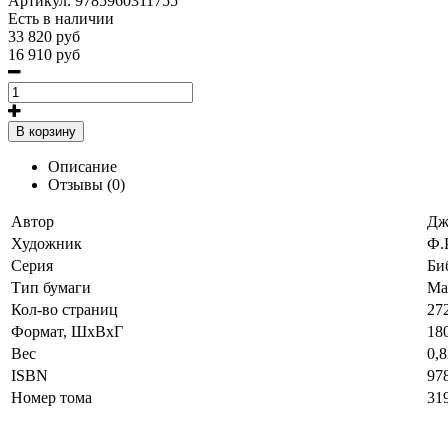
Артикул:
9785960311755
Есть в наличии
33 820 руб
16 910 руб
В корзину
Описание
Отзывы (0)
Автор
Дж
Художник
Ф.
Серия
Би
Тип бумаги
Ма
Кол-во страниц
27
Формат, ШхВхГ
18
Вес
0,8
ISBN
97
Номер тома
31