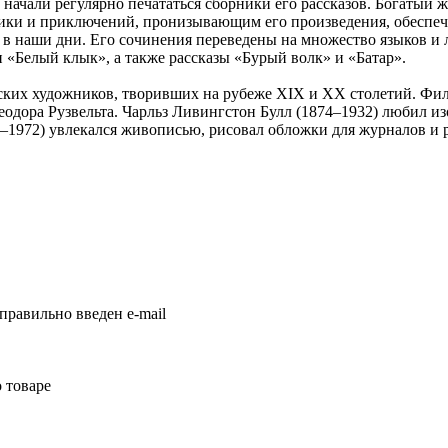
 начали регулярно печататься сборники его рассказов. Богатый
ики и приключений, пронизывающим его произведения, обеспечи
 в наши дни. Его сочинения переведены на множество языков и
 «Белый клык», а также рассказы «Бурый волк» и «Батар».
их художников, творивших на рубеже XIX и XX столетий. Филл
еодора Рузвельта. Чарльз Ливингстон Булл (1874–1932) любил и
–1972) увлекался живописью, рисовал обложки для журналов и 
правильно введен e-mail
 товаре