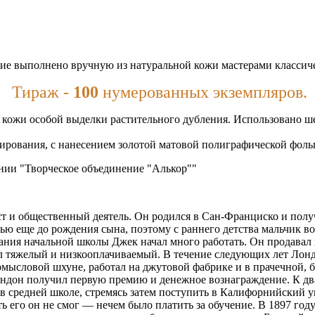
ие выполнено вручную из натуральной кожи мастерами классиче
Тираж -
100
нумерованных экземпляров.
кожи особой выделки растительного дубления. Использовано шел
нирования, с нанесением золотой матовой полиграфической фоль
нии "Творческое объединение "Алькор""
т и общественный деятель. Он родился в Сан-Франциско и полу
мью еще до рождения сына, поэтому с раннего детства мальчик
ния начальной школы Джек начал много работать. Он продавал г
ыл тяжелый и низкооплачиваемый. В течение следующих лет Лонд
мысловой шхуне, работал на джутовой фабрике и в прачечной, б
ондон получил первую премию и денежное вознаграждение. К д
в средней школе, стремясь затем поступить в Калифорнийский ун
ь его он не смог — нечем было платить за обучение. В 1897 году