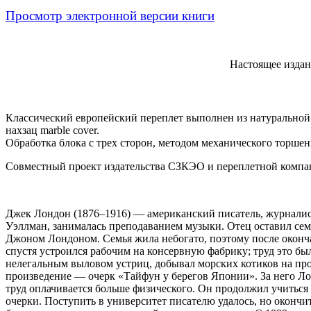
Просмотр электронной версии книги
Настоящее издан
Классический европейский переплет выполнен из натуральной 
нахзац marble cover.
Обработка блока с трех сторон, методом механического торше
Совместный проект издательства СЗКЭО и переплетной компа
Джек Лондон (1876–1916) — американский писатель, журналис
Уэллман, занималась преподаванием музыки. Отец оставил се
Джоном Лондоном. Семья жила небогато, поэтому после оконча
спустя устроился рабочим на консервную фабрику; труд это б
нелегальным выловом устриц, добывал морских котиков на про
произведение — очерк «Тайфун у берегов Японии». За него Л
труд оплачивается больше физического. Он продолжил учиться 
очерки. Поступить в университет писателю удалось, но окончит