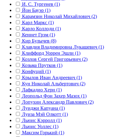
И. С. Тургенев (1)
Йон Бауэр (1)
Карамзин Николай Михайлович (2)
Карл Маркс (1)
Карло Коллоди (1)
Кеннет Грэм (1)
Кир Булычев (8)
Клавдия Владимировна Лукашевич (1)
Клиффорд Уоррен Эшли (1)
Козлов Сергей Григорьевич (2)
Козьма Прутков (1)
Конфуций (1)
Крылов Иван Андреевич (1)
Кун Николай Альбертович (2)
Лафкадио Херн (1)
Леопольд Фон Захер Мазох (1)
Лопухин Александр Павлович (2)
Луиджи Капуана (1)
Луиза Мэй Олкотт (1)
Льюис Кэрролл (1)
Льюис Уоллес (1)
Максим Горький (1)