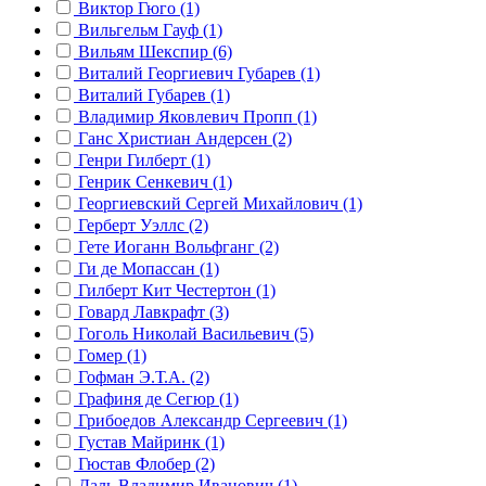
Виктор Гюго (1)
Вильгельм Гауф (1)
Вильям Шекспир (6)
Виталий Георгиевич Губарев (1)
Виталий Губарев (1)
Владимир Яковлевич Пропп (1)
Ганс Христиан Андерсен (2)
Генри Гилберт (1)
Генрик Сенкевич (1)
Георгиевский Сергей Михайлович (1)
Герберт Уэллс (2)
Гете Иоганн Вольфганг (2)
Ги де Мопассан (1)
Гилберт Кит Честертон (1)
Говард Лавкрафт (3)
Гоголь Николай Васильевич (5)
Гомер (1)
Гофман Э.Т.А. (2)
Графиня де Сегюр (1)
Грибоедов Александр Сергеевич (1)
Густав Майринк (1)
Гюстав Флобер (2)
Даль Владимир Иванович (1)