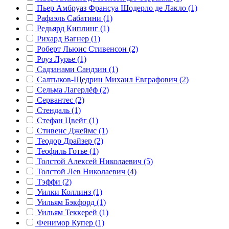
Пьер Амбруаз Франсуа Шодерло де Лакло (1)
Рафаэль Сабатини (1)
Редьярд Киплинг (1)
Рихард Вагнер (1)
Роберт Льюис Стивенсон (2)
Роуз Лурье (1)
Садзанами Сандзин (1)
Салтыков-Щедрин Михаил Евграфович (2)
Сельма Лагерлёф (2)
Сервантес (2)
Стендаль (1)
Стефан Цвейг (1)
Стивенс Джеймс (1)
Теодор Драйзер (2)
Теофиль Готье (1)
Толстой Алексей Николаевич (5)
Толстой Лев Николаевич (4)
Тэффи (2)
Уилки Коллинз (1)
Уильям Бэкфорд (1)
Уильям Теккерей (1)
Фенимор Купер (1)