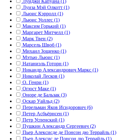
Луиджи Капуана (1)
Луиза Мэй Олкотт (1)
Льюис Кэрролл (1)
Льюис Уоллес (1)
Максим Горький (1)
Маргарет Митчелл (1)
Марк Твен (2)
Марсель Швоб (1)
Михаил Зощенко (1)
Мэтью Льюис (1)
Натаниэль Готорн (1)
Никандр Александрович Маркс (1)
Николай Лесков (1)
О. Генри (1)
Огюст Маке (1)
Оноре де Бальзак (3)
Оскар Уайльд (2)
Перельман Яков Исидорович (6)
Петер Асбьёрнсен (1)
Петр Успенский (1)
Пушкин Александр Сергеевич (2)
Пьер Алексисде де Понсон дю Террайль (1)
Пьер Алексис де Понсон дю Террайль (1)