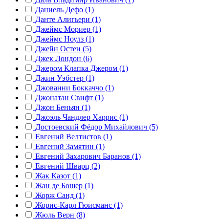
Даниель Дефо (1)
Данте Алигьери (1)
Джеймс Мориер (1)
Джеймс Ноулз (1)
Джейн Остен (5)
Джек Лондон (6)
Джером Клапка Джером (1)
Джин Уэбстер (1)
Джованни Боккаччо (1)
Джонатан Свифт (1)
Джон Беньян (1)
Джоэль Чандлер Харрис (1)
Достоевский Фёдор Михайлович (5)
Евгений Велтистов (1)
Евгений Замятин (1)
Евгений Захарович Баранов (1)
Евгений Шварц (2)
Жак Казот (1)
Жан де Бошер (1)
Жорж Санд (1)
Жорис-Карл Гюисманс (1)
Жюль Верн (8)