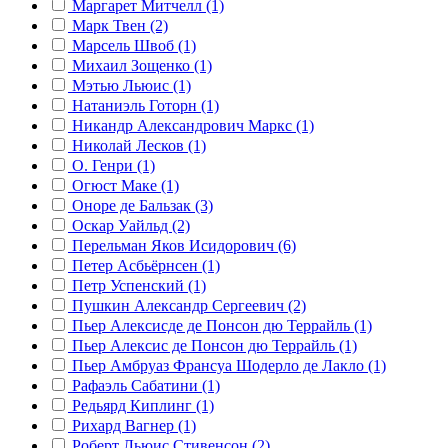
Маргарет Митчелл (1)
Марк Твен (2)
Марсель Швоб (1)
Михаил Зощенко (1)
Мэтью Льюис (1)
Натаниэль Готорн (1)
Никандр Александрович Маркс (1)
Николай Лесков (1)
О. Генри (1)
Огюст Маке (1)
Оноре де Бальзак (3)
Оскар Уайльд (2)
Перельман Яков Исидорович (6)
Петер Асбьёрнсен (1)
Петр Успенский (1)
Пушкин Александр Сергеевич (2)
Пьер Алексисде де Понсон дю Террайль (1)
Пьер Алексис де Понсон дю Террайль (1)
Пьер Амбруаз Франсуа Шодерло де Лакло (1)
Рафаэль Сабатини (1)
Редьярд Киплинг (1)
Рихард Вагнер (1)
Роберт Льюис Стивенсон (2)