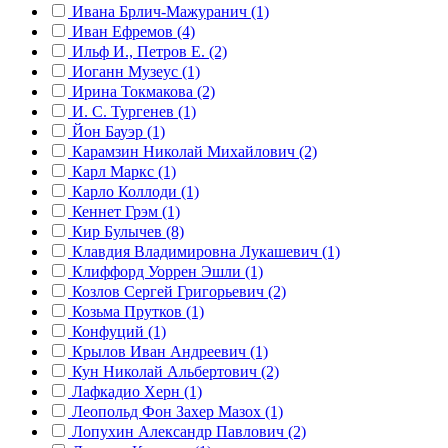
Ивана Брлич-Мажуранич (1)
Иван Ефремов (4)
Ильф И., Петров Е. (2)
Иоганн Музеус (1)
Ирина Токмакова (2)
И. С. Тургенев (1)
Йон Бауэр (1)
Карамзин Николай Михайлович (2)
Карл Маркс (1)
Карло Коллоди (1)
Кеннет Грэм (1)
Кир Булычев (8)
Клавдия Владимировна Лукашевич (1)
Клиффорд Уоррен Эшли (1)
Козлов Сергей Григорьевич (2)
Козьма Прутков (1)
Конфуций (1)
Крылов Иван Андреевич (1)
Кун Николай Альбертович (2)
Лафкадио Херн (1)
Леопольд Фон Захер Мазох (1)
Лопухин Александр Павлович (2)