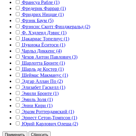
Франсуа Рабле (1)
Фредерик Фаррар (1)
Фридрих Ницше (1)
Фрэнк Баум (5)
Фрэнсис Скотт Фицджеральд (2)
Ф. Хэдленд Дэвис (1)
Цакариас Топелиус (1)
Цукиока Ёситоси (1)
Чарльз Диккенс (4)
Чехов Антон Павлович (3)
Шарлотта Бронте (1)
Шарль де Костер (1)
Шеймас Макманус (1)
Эдгар Аллан По (2)
Элизабет Гаскелл (1)
Эмили Бронте (1)
Эмиль Золя (1)
Энни Кири (1)
Эразм Роттердамский (1)
Эрнест Сетон-Томпсон (1)
Юрий Карлович Олеша (2)
Применить
Сбросить