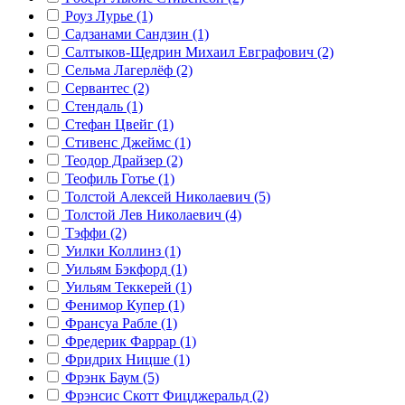
Роуз Лурье (1)
Садзанами Сандзин (1)
Салтыков-Щедрин Михаил Евграфович (2)
Сельма Лагерлёф (2)
Сервантес (2)
Стендаль (1)
Стефан Цвейг (1)
Стивенс Джеймс (1)
Теодор Драйзер (2)
Теофиль Готье (1)
Толстой Алексей Николаевич (5)
Толстой Лев Николаевич (4)
Тэффи (2)
Уилки Коллинз (1)
Уильям Бэкфорд (1)
Уильям Теккерей (1)
Фенимор Купер (1)
Франсуа Рабле (1)
Фредерик Фаррар (1)
Фридрих Ницше (1)
Фрэнк Баум (5)
Фрэнсис Скотт Фицджеральд (2)