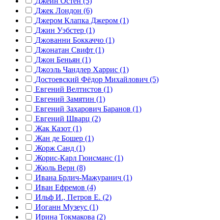
Джейн Остен (5)
Джек Лондон (6)
Джером Клапка Джером (1)
Джин Уэбстер (1)
Джованни Боккаччо (1)
Джонатан Свифт (1)
Джон Беньян (1)
Джоэль Чандлер Харрис (1)
Достоевский Фёдор Михайлович (5)
Евгений Велтистов (1)
Евгений Замятин (1)
Евгений Захарович Баранов (1)
Евгений Шварц (2)
Жак Казот (1)
Жан де Бошер (1)
Жорж Санд (1)
Жорис-Карл Гюисманс (1)
Жюль Верн (8)
Ивана Брлич-Мажуранич (1)
Иван Ефремов (4)
Ильф И., Петров Е. (2)
Иоганн Музеус (1)
Ирина Токмакова (2)