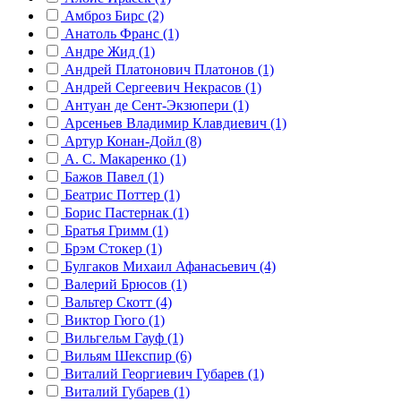
Амброз Бирс (2)
Анатоль Франс (1)
Андре Жид (1)
Андрей Платонович Платонов (1)
Андрей Сергеевич Некрасов (1)
Антуан де Сент-Экзюпери (1)
Арсеньев Владимир Клавдиевич (1)
Артур Конан-Дойл (8)
А. С. Макаренко (1)
Бажов Павел (1)
Беатрис Поттер (1)
Борис Пастернак (1)
Братья Гримм (1)
Брэм Стокер (1)
Булгаков Михаил Афанасьевич (4)
Валерий Брюсов (1)
Вальтер Скотт (4)
Виктор Гюго (1)
Вильгельм Гауф (1)
Вильям Шекспир (6)
Виталий Георгиевич Губарев (1)
Виталий Губарев (1)