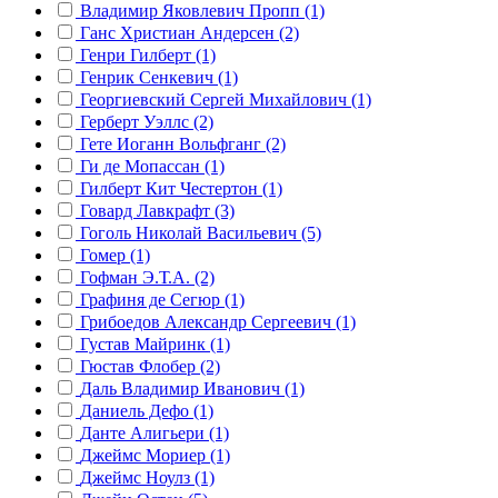
Владимир Яковлевич Пропп (1)
Ганс Христиан Андерсен (2)
Генри Гилберт (1)
Генрик Сенкевич (1)
Георгиевский Сергей Михайлович (1)
Герберт Уэллс (2)
Гете Иоганн Вольфганг (2)
Ги де Мопассан (1)
Гилберт Кит Честертон (1)
Говард Лавкрафт (3)
Гоголь Николай Васильевич (5)
Гомер (1)
Гофман Э.Т.А. (2)
Графиня де Сегюр (1)
Грибоедов Александр Сергеевич (1)
Густав Майринк (1)
Гюстав Флобер (2)
Даль Владимир Иванович (1)
Даниель Дефо (1)
Данте Алигьери (1)
Джеймс Мориер (1)
Джеймс Ноулз (1)