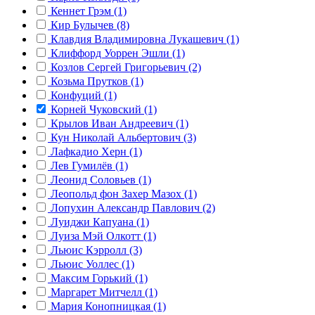
Кеннет Грэм (1)
Кир Булычев (8)
Клавдия Владимировна Лукашевич (1)
Клиффорд Уоррен Эшли (1)
Козлов Сергей Григорьевич (2)
Козьма Прутков (1)
Конфуций (1)
Корней Чуковский (1)
Крылов Иван Андреевич (1)
Кун Николай Альбертович (3)
Лафкадио Херн (1)
Лев Гумилёв (1)
Леонид Соловьев (1)
Леопольд фон Захер Мазох (1)
Лопухин Александр Павлович (2)
Луиджи Капуана (1)
Луиза Мэй Олкотт (1)
Льюис Кэрролл (3)
Льюис Уоллес (1)
Максим Горький (1)
Маргарет Митчелл (1)
Мария Конопницкая (1)