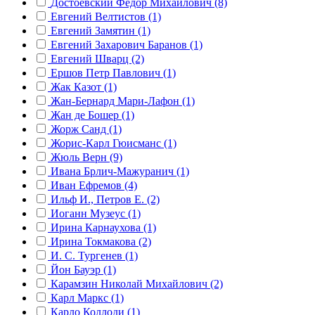
Достоевский Фёдор Михайлович (8)
Евгений Велтистов (1)
Евгений Замятин (1)
Евгений Захарович Баранов (1)
Евгений Шварц (2)
Ершов Петр Павлович (1)
Жак Казот (1)
Жан-Бернард Мари-Лафон (1)
Жан де Бошер (1)
Жорж Санд (1)
Жорис-Карл Гюисманс (1)
Жюль Верн (9)
Ивана Брлич-Мажуранич (1)
Иван Ефремов (4)
Ильф И., Петров Е. (2)
Иоганн Музеус (1)
Ирина Карнаухова (1)
Ирина Токмакова (2)
И. С. Тургенев (1)
Йон Бауэр (1)
Карамзин Николай Михайлович (2)
Карл Маркс (1)
Карло Коллоди (1)