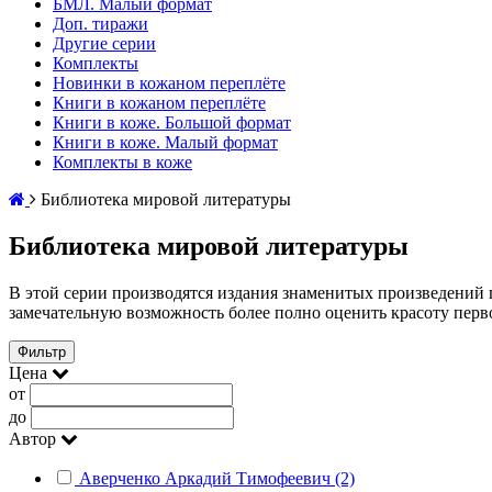
БМЛ. Малый формат
Доп. тиражи
Другие серии
Комплекты
Новинки в кожаном переплёте
Книги в кожаном переплёте
Книги в коже. Большой формат
Книги в коже. Малый формат
Комплекты в коже
Библиотека мировой литературы
Библиотека мировой литературы
В этой серии производятся издания знаменитых произведени
замечательную возможность более полно оценить красоту перво
Фильтр
Цена
от
до
Автор
Аверченко Аркадий Тимофеевич (2)