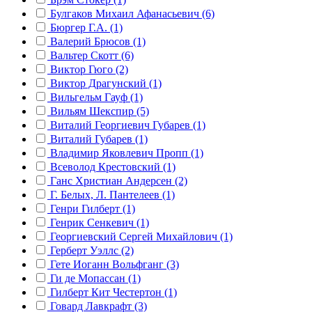
Булгаков Михаил Афанасьевич (6)
Бюргер Г.А. (1)
Валерий Брюсов (1)
Вальтер Скотт (6)
Виктор Гюго (2)
Виктор Драгунский (1)
Вильгельм Гауф (1)
Вильям Шекспир (5)
Виталий Георгиевич Губарев (1)
Виталий Губарев (1)
Владимир Яковлевич Пропп (1)
Всеволод Крестовский (1)
Ганс Христиан Андерсен (2)
Г. Белых, Л. Пантелеев (1)
Генри Гилберт (1)
Генрик Сенкевич (1)
Георгиевский Сергей Михайлович (1)
Герберт Уэллс (2)
Гете Иоганн Вольфганг (3)
Ги де Мопассан (1)
Гилберт Кит Честертон (1)
Говард Лавкрафт (3)