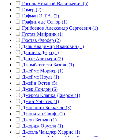
Гоголь Николай Васильевич (5)
Гомер (2)
Гофман Э.Т.А. (2)
Графиня де Сегюр (1)
Грибоедов Александр Сергеевич (1)
Густав Майринк (1)
Гюстав Флобер (2)
Даль Владимир Иванович (1)
Даниель Дефо (1)
Данте Алигьери (2)
Джамбаттиста Базиле (1)
Джеймс Мориер (1)
Джеймс Ноулз (1)
Джейн Остен (5)
Джек Лондон (6)
Джером Клапка Джером (1)
Джин Уэбстер (1)
Джованни Боккаччо (3)
Джонатан Свифт (1)
Джон Беньян (1)
Джордж Оруэлл (1)
Джоэль Чандлер Харрис (1)