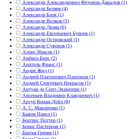
Александр Александрович Фёдоров-Давыдов (1)
Александр Беляев (4)
Александр Блок (1)
Александр Волков (3)
Александр Дюма (6)
Александр Евгеньевич Бурцев (1)
Александр Островский (1)
Александр Суворов (1)
Алоис Ирасек (1)
Амброз Бирс (2)
Анатоль Франс (1)
Андре Жид (1)
Андрей Платонович Платонов (1)
Андрей Сергеевич Некрасов (1)
Антуан де Сент-Экзюпери (1)
Арсеньев Владимир Клавдиевич (1)
Артур Конан-Дойл (8)
А. С. Макаренко (1)
Бажов Павел (1)
Беатрис Поттер (1)
Борис Пастернак (1)
Братья Гримм (1)
Брэм Стокер (1)