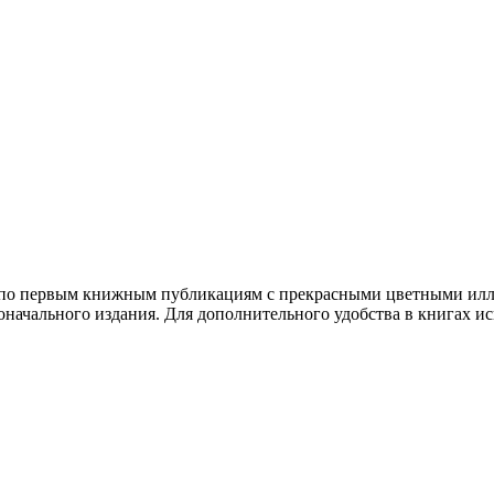
й по первым книжным публикациям с прекрасными цветными ил
начального издания. Для дополнительного удобства в книгах исп