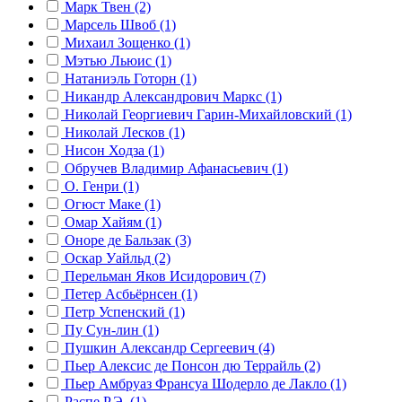
Марк Твен (2)
Марсель Швоб (1)
Михаил Зощенко (1)
Мэтью Льюис (1)
Натаниэль Готорн (1)
Никандр Александрович Маркс (1)
Николай Георгиевич Гарин-Михайловский (1)
Николай Лесков (1)
Нисон Ходза (1)
Обручев Владимир Афанасьевич (1)
О. Генри (1)
Огюст Маке (1)
Омар Хайям (1)
Оноре де Бальзак (3)
Оскар Уайльд (2)
Перельман Яков Исидорович (7)
Петер Асбьёрнсен (1)
Петр Успенский (1)
Пу Сун-лин (1)
Пушкин Александр Сергеевич (4)
Пьер Алексис де Понсон дю Террайль (2)
Пьер Амбруаз Франсуа Шодерло де Лакло (1)
Распе Р.Э. (1)