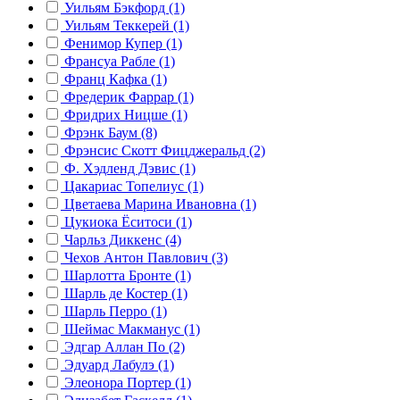
Уильям Бэкфорд (1)
Уильям Теккерей (1)
Фенимор Купер (1)
Франсуа Рабле (1)
Франц Кафка (1)
Фредерик Фаррар (1)
Фридрих Ницше (1)
Фрэнк Баум (8)
Фрэнсис Скотт Фицджеральд (2)
Ф. Хэдленд Дэвис (1)
Цакариас Топелиус (1)
Цветаева Марина Ивановна (1)
Цукиока Ёситоси (1)
Чарльз Диккенс (4)
Чехов Антон Павлович (3)
Шарлотта Бронте (1)
Шарль де Костер (1)
Шарль Перро (1)
Шеймас Макманус (1)
Эдгар Аллан По (2)
Эдуард Лабулэ (1)
Элеонора Портер (1)