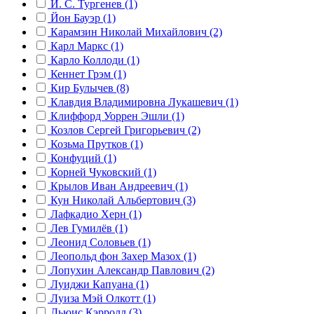
И. С. Тургенев (1)
Йон Бауэр (1)
Карамзин Николай Михайлович (2)
Карл Маркс (1)
Карло Коллоди (1)
Кеннет Грэм (1)
Кир Булычев (8)
Клавдия Владимировна Лукашевич (1)
Клиффорд Уоррен Эшли (1)
Козлов Сергей Григорьевич (2)
Козьма Прутков (1)
Конфуций (1)
Корней Чуковский (1)
Крылов Иван Андреевич (1)
Кун Николай Альбертович (3)
Лафкадио Херн (1)
Лев Гумилёв (1)
Леонид Соловьев (1)
Леопольд фон Захер Мазох (1)
Лопухин Александр Павлович (2)
Луиджи Капуана (1)
Луиза Мэй Олкотт (1)
Льюис Кэрролл (3)