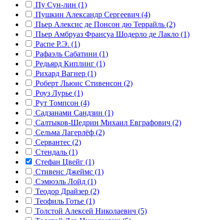
Пу Сун-лин (1)
Пушкин Александр Сергеевич (4)
Пьер Алексис де Понсон дю Террайль (2)
Пьер Амбруаз Франсуа Шодерло де Лакло (1)
Распе Р.Э. (1)
Рафаэль Сабатини (1)
Редьярд Киплинг (1)
Рихард Вагнер (1)
Роберт Льюис Стивенсон (2)
Роуз Лурье (1)
Рут Томпсон (4)
Садзанами Сандзин (1)
Салтыков-Щедрин Михаил Евграфович (2)
Сельма Лагерлёф (2)
Сервантес (2)
Стендаль (1)
Стефан Цвейг (1)
Стивенс Джеймс (1)
Сэмюэль Лойд (1)
Теодор Драйзер (2)
Теофиль Готье (1)
Толстой Алексей Николаевич (5)