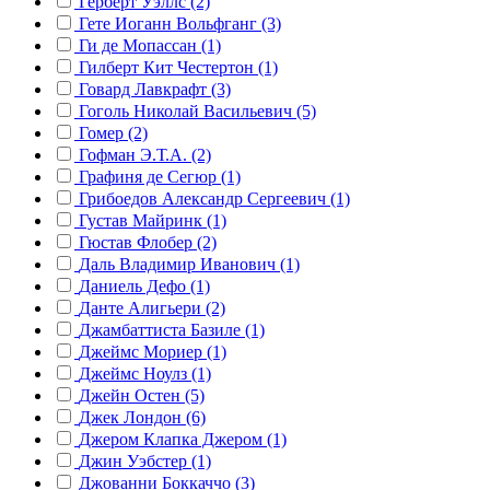
Герберт Уэллс (2)
Гете Иоганн Вольфганг (3)
Ги де Мопассан (1)
Гилберт Кит Честертон (1)
Говард Лавкрафт (3)
Гоголь Николай Васильевич (5)
Гомер (2)
Гофман Э.Т.А. (2)
Графиня де Сегюр (1)
Грибоедов Александр Сергеевич (1)
Густав Майринк (1)
Гюстав Флобер (2)
Даль Владимир Иванович (1)
Даниель Дефо (1)
Данте Алигьери (2)
Джамбаттиста Базиле (1)
Джеймс Мориер (1)
Джеймс Ноулз (1)
Джейн Остен (5)
Джек Лондон (6)
Джером Клапка Джером (1)
Джин Уэбстер (1)
Джованни Боккаччо (3)