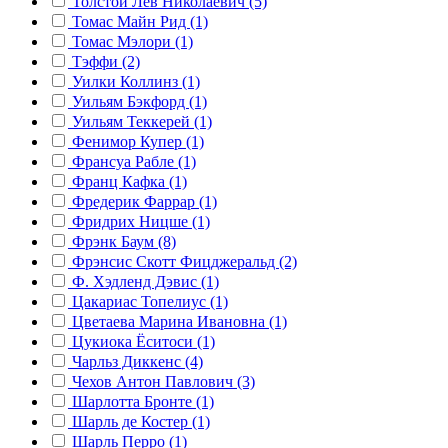
Толстой Лев Николаевич (5)
Томас Майн Рид (1)
Томас Мэлори (1)
Тэффи (2)
Уилки Коллинз (1)
Уильям Бэкфорд (1)
Уильям Теккерей (1)
Фенимор Купер (1)
Франсуа Рабле (1)
Франц Кафка (1)
Фредерик Фаррар (1)
Фридрих Ницше (1)
Фрэнк Баум (8)
Фрэнсис Скотт Фицджеральд (2)
Ф. Хэдленд Дэвис (1)
Цакариас Топелиус (1)
Цветаева Марина Ивановна (1)
Цукиока Ёситоси (1)
Чарльз Диккенс (4)
Чехов Антон Павлович (3)
Шарлотта Бронте (1)
Шарль де Костер (1)
Шарль Перро (1)