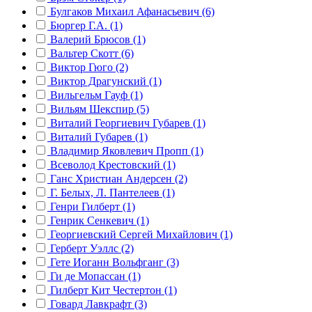
Булгаков Михаил Афанасьевич (6)
Бюргер Г.А. (1)
Валерий Брюсов (1)
Вальтер Скотт (6)
Виктор Гюго (2)
Виктор Драгунский (1)
Вильгельм Гауф (1)
Вильям Шекспир (5)
Виталий Георгиевич Губарев (1)
Виталий Губарев (1)
Владимир Яковлевич Пропп (1)
Всеволод Крестовский (1)
Ганс Христиан Андерсен (2)
Г. Белых, Л. Пантелеев (1)
Генри Гилберт (1)
Генрик Сенкевич (1)
Георгиевский Сергей Михайлович (1)
Герберт Уэллс (2)
Гете Иоганн Вольфганг (3)
Ги де Мопассан (1)
Гилберт Кит Честертон (1)
Говард Лавкрафт (3)