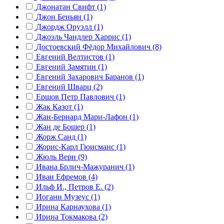
Джонатан Свифт (1)
Джон Беньян (1)
Джордж Оруэлл (1)
Джоэль Чандлер Харрис (1)
Достоевский Фёдор Михайлович (8)
Евгений Велтистов (1)
Евгений Замятин (1)
Евгений Захарович Баранов (1)
Евгений Шварц (2)
Ершов Петр Павлович (1)
Жак Казот (1)
Жан-Бернард Мари-Лафон (1)
Жан де Бошер (1)
Жорж Санд (1)
Жорис-Карл Гюисманс (1)
Жюль Верн (9)
Ивана Брлич-Мажуранич (1)
Иван Ефремов (4)
Ильф И., Петров Е. (2)
Иоганн Музеус (1)
Ирина Карнаухова (1)
Ирина Токмакова (2)