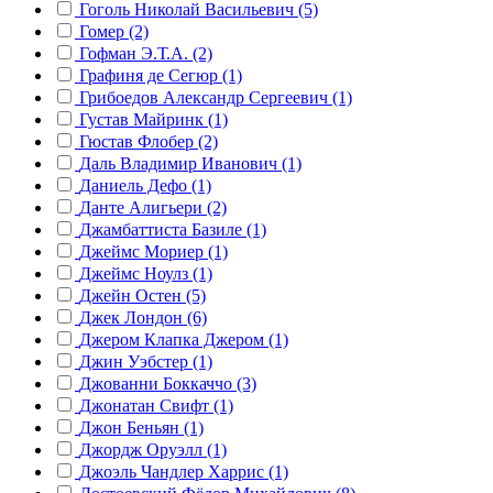
Гоголь Николай Васильевич (5)
Гомер (2)
Гофман Э.Т.А. (2)
Графиня де Сегюр (1)
Грибоедов Александр Сергеевич (1)
Густав Майринк (1)
Гюстав Флобер (2)
Даль Владимир Иванович (1)
Даниель Дефо (1)
Данте Алигьери (2)
Джамбаттиста Базиле (1)
Джеймс Мориер (1)
Джеймс Ноулз (1)
Джейн Остен (5)
Джек Лондон (6)
Джером Клапка Джером (1)
Джин Уэбстер (1)
Джованни Боккаччо (3)
Джонатан Свифт (1)
Джон Беньян (1)
Джордж Оруэлл (1)
Джоэль Чандлер Харрис (1)