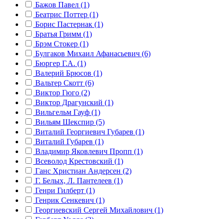
Бажов Павел (1)
Беатрис Поттер (1)
Борис Пастернак (1)
Братья Гримм (1)
Брэм Стокер (1)
Булгаков Михаил Афанасьевич (6)
Бюргер Г.А. (1)
Валерий Брюсов (1)
Вальтер Скотт (6)
Виктор Гюго (2)
Виктор Драгунский (1)
Вильгельм Гауф (1)
Вильям Шекспир (5)
Виталий Георгиевич Губарев (1)
Виталий Губарев (1)
Владимир Яковлевич Пропп (1)
Всеволод Крестовский (1)
Ганс Христиан Андерсен (2)
Г. Белых, Л. Пантелеев (1)
Генри Гилберт (1)
Генрик Сенкевич (1)
Георгиевский Сергей Михайлович (1)