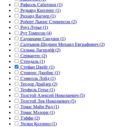
Рафаэль Сабатини (1)
Редьярд Киплинг (1)
Рихард Вагнер (1)
Роберт Льюис Стивенсон (2)
Роуз Лурье (1)
Рут Томпсон (4)
Садзанами Сандзин (1)
Салтыков-Щедрин Михаил Евграфович (2)
Сельма Лагерлёф (2)
Сервантес (2)
Стендаль (1)
Стефан Цвейг (1)
Стивенс Джеймс (1)
Сэмюэль Лойд (1)
Теодор Драйзер (2)
Теофиль Готье (1)
Толстой Алексей Николаевич (5)
Толстой Лев Николаевич (5)
Томас Майн Рид (1)
Томас Мэлори (1)
Тэффи (2)
Уилки Коллинз (1)