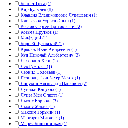
Кеннет Грэм (1)
Кир Булычев (8)
Клавдия Владимировна Лукашевич (1)
Клиффорд Уоррен Эшли (1)
Козлов Сергей Григорьевич (2)
Козьма Прутков (1)
Конфуций (1)
Корней Чуковский (1)
Крылов Иван Андреевич (1)
Кун Николай Альбертович (3)
Лафкадио Херн (1)
Лев Гумилёв (1)
Леонид Соловьев (1)
Леопольд фон Захер Мазох (1)
Лопухин Александр Павлович (2)
Луиджи Капуана (1)
Луиза Мэй Олкотт (1)
Льюис Кэрролл (3)
Льюис Уоллес (1)
Максим Горький (1)
Маргарет Митчелл (1)
Мария Конопницкая (1)