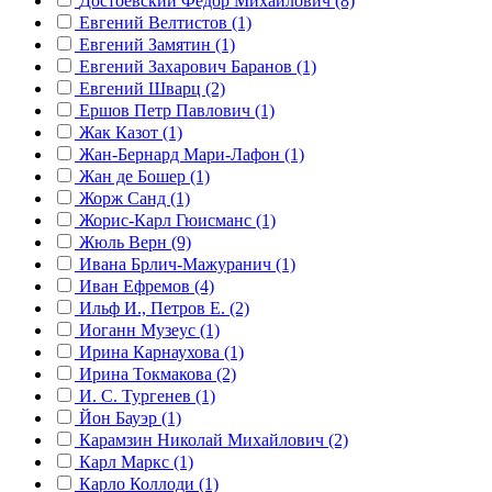
Достоевский Фёдор Михайлович (8)
Евгений Велтистов (1)
Евгений Замятин (1)
Евгений Захарович Баранов (1)
Евгений Шварц (2)
Ершов Петр Павлович (1)
Жак Казот (1)
Жан-Бернард Мари-Лафон (1)
Жан де Бошер (1)
Жорж Санд (1)
Жорис-Карл Гюисманс (1)
Жюль Верн (9)
Ивана Брлич-Мажуранич (1)
Иван Ефремов (4)
Ильф И., Петров Е. (2)
Иоганн Музеус (1)
Ирина Карнаухова (1)
Ирина Токмакова (2)
И. С. Тургенев (1)
Йон Бауэр (1)
Карамзин Николай Михайлович (2)
Карл Маркс (1)
Карло Коллоди (1)