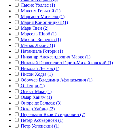
Льюис Уоллес (1)
Максим Горький (1)
Маргарет Митчелл (1)
Мария Конопницкая (1)
Марк Твен (2)
Марсель Швоб (1)
Михаил Зощенко (1)
Мэтью Льюис (1)
Натаниэль Готорн (1)
Никандр Александрович Маркс (1)
Николай Георгиевич Гарин-Михайловский (1)
Николай Лесков (1)
Нисон Ходза (1)
Обручев Владимир Афанасьевич (1)
О. Генри (1)
Огюст Маке (1)
Омар Хайям (1)
Оноре де Бальзак (3)
Оскар Уайльд (2)
Перельман Яков Исидорович (7)
Петер Асбьёрнсен (1)
Петр Успенский (1)