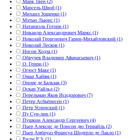
Марк Твен (2)
Марсель Швоб (1)
Михаил Зощенко (1)
Мэтью Льюис (1)
Натаниэль Готорн (1)
Никандр Александрович Маркс (1)
Николай Георгиевич Гарин-Михайловский (1)
Николай Лесков (1)
Нисон Ходза (1)
Обручев Владимир Афанасьевич (1)
О. Генри (1)
Огюст Маке (1)
Омар Хайям (1)
Оноре де Бальзак (3)
Оскар Уайльд (2)
Перельман Яков Исидорович (7)
Петер Асбьёрнсен (1)
Петр Успенский (1)
Пу Сун-лин (1)
Пушкин Александр Сергеевич (4)
Пьер Алексис де Понсон дю Террайль (2)
Пьер Амбруаз Франсуа Шодерло де Лакло (1)
Распе Р.Э. (1)