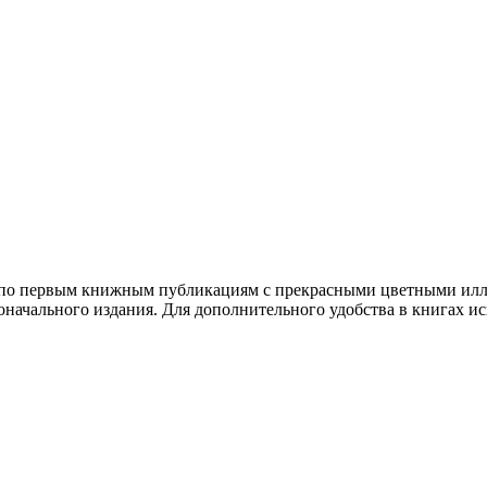
й по первым книжным публикациям с прекрасными цветными ил
начального издания. Для дополнительного удобства в книгах исп