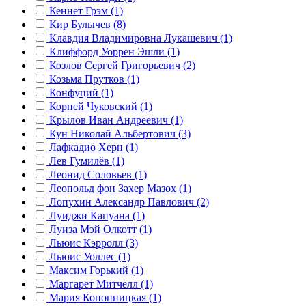
Кеннет Грэм (1)
Кир Булычев (8)
Клавдия Владимировна Лукашевич (1)
Клиффорд Уоррен Эшли (1)
Козлов Сергей Григорьевич (2)
Козьма Прутков (1)
Конфуций (1)
Корней Чуковский (1)
Крылов Иван Андреевич (1)
Кун Николай Альбертович (3)
Лафкадио Херн (1)
Лев Гумилёв (1)
Леонид Соловьев (1)
Леопольд фон Захер Мазох (1)
Лопухин Александр Павлович (2)
Луиджи Капуана (1)
Луиза Мэй Олкотт (1)
Льюис Кэрролл (3)
Льюис Уоллес (1)
Максим Горький (1)
Маргарет Митчелл (1)
Мария Конопницкая (1)