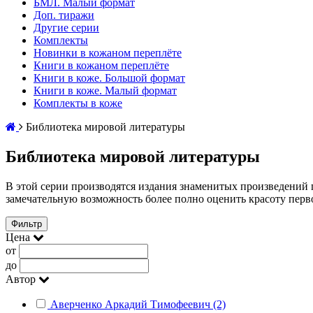
БМЛ. Малый формат
Доп. тиражи
Другие серии
Комплекты
Новинки в кожаном переплёте
Книги в кожаном переплёте
Книги в коже. Большой формат
Книги в коже. Малый формат
Комплекты в коже
Библиотека мировой литературы
Библиотека мировой литературы
В этой серии производятся издания знаменитых произведени
замечательную возможность более полно оценить красоту перво
Фильтр
Цена
от
до
Автор
Аверченко Аркадий Тимофеевич (2)