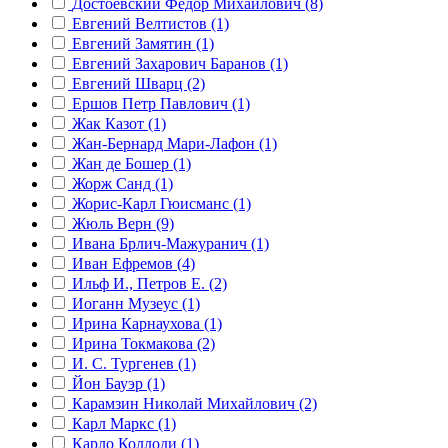
Достоевский Фёдор Михайлович (8)
Евгений Велтистов (1)
Евгений Замятин (1)
Евгений Захарович Баранов (1)
Евгений Шварц (2)
Ершов Петр Павлович (1)
Жак Казот (1)
Жан-Бернард Мари-Лафон (1)
Жан де Бошер (1)
Жорж Санд (1)
Жорис-Карл Гюисманс (1)
Жюль Верн (9)
Ивана Брлич-Мажуранич (1)
Иван Ефремов (4)
Ильф И., Петров Е. (2)
Иоганн Музеус (1)
Ирина Карнаухова (1)
Ирина Токмакова (2)
И. С. Тургенев (1)
Йон Бауэр (1)
Карамзин Николай Михайлович (2)
Карл Маркс (1)
Карло Коллоди (1)