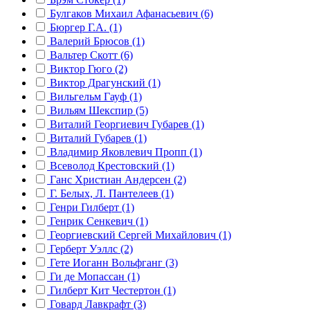
Булгаков Михаил Афанасьевич (6)
Бюргер Г.А. (1)
Валерий Брюсов (1)
Вальтер Скотт (6)
Виктор Гюго (2)
Виктор Драгунский (1)
Вильгельм Гауф (1)
Вильям Шекспир (5)
Виталий Георгиевич Губарев (1)
Виталий Губарев (1)
Владимир Яковлевич Пропп (1)
Всеволод Крестовский (1)
Ганс Христиан Андерсен (2)
Г. Белых, Л. Пантелеев (1)
Генри Гилберт (1)
Генрик Сенкевич (1)
Георгиевский Сергей Михайлович (1)
Герберт Уэллс (2)
Гете Иоганн Вольфганг (3)
Ги де Мопассан (1)
Гилберт Кит Честертон (1)
Говард Лавкрафт (3)