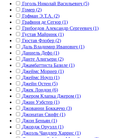
Гоголь Николай Васильевич (5)
Гомер (2)
Гофман Э.Т.А. (2)
Графиня де Сегюр (1)
Грибоедов Александр Сергеевич (1)
Густав Майринк (1)
Гюстав Флобер (2)
Даль Владимир Иванович (1)
Даниель Дефо (1)
Данте Алигьери (2)
Джамбаттиста Базиле (1)
Джеймс Мориер (1)
Джеймс Ноулз (1)
Джейн Остен (5)
Джек Лондон (6)
Джером Клапка Джером (1)
Джин Уэбстер (1)
Джованни Боккаччо (3)
Джонатан Свифт (1)
Джон Беньян (1)
Джордж Оруэлл (1)
Джоэль Чандлер Харрис (1)