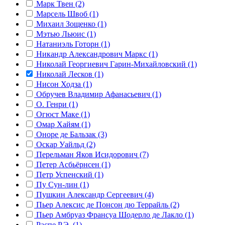
Марк Твен (2)
Марсель Швоб (1)
Михаил Зощенко (1)
Мэтью Льюис (1)
Натаниэль Готорн (1)
Никандр Александрович Маркс (1)
Николай Георгиевич Гарин-Михайловский (1)
Николай Лесков (1)
Нисон Ходза (1)
Обручев Владимир Афанасьевич (1)
О. Генри (1)
Огюст Маке (1)
Омар Хайям (1)
Оноре де Бальзак (3)
Оскар Уайльд (2)
Перельман Яков Исидорович (7)
Петер Асбьёрнсен (1)
Петр Успенский (1)
Пу Сун-лин (1)
Пушкин Александр Сергеевич (4)
Пьер Алексис де Понсон дю Террайль (2)
Пьер Амбруаз Франсуа Шодерло де Лакло (1)
Распе Р.Э. (1)