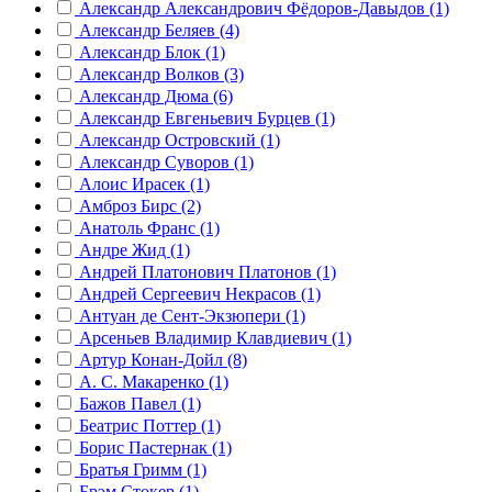
Александр Александрович Фёдоров-Давыдов (1)
Александр Беляев (4)
Александр Блок (1)
Александр Волков (3)
Александр Дюма (6)
Александр Евгеньевич Бурцев (1)
Александр Островский (1)
Александр Суворов (1)
Алоис Ирасек (1)
Амброз Бирс (2)
Анатоль Франс (1)
Андре Жид (1)
Андрей Платонович Платонов (1)
Андрей Сергеевич Некрасов (1)
Антуан де Сент-Экзюпери (1)
Арсеньев Владимир Клавдиевич (1)
Артур Конан-Дойл (8)
А. С. Макаренко (1)
Бажов Павел (1)
Беатрис Поттер (1)
Борис Пастернак (1)
Братья Гримм (1)
Брэм Стокер (1)