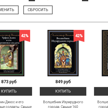
МЕНИТЬ
СБРОСИТЬ
42%
42%
873 руб
849 руб
КУПИТЬ
КУПИТЬ
ин Джюс и его
Волшебник Изумрудного
Волше
ные солдаты. Свыше
города. Свыше 160
город