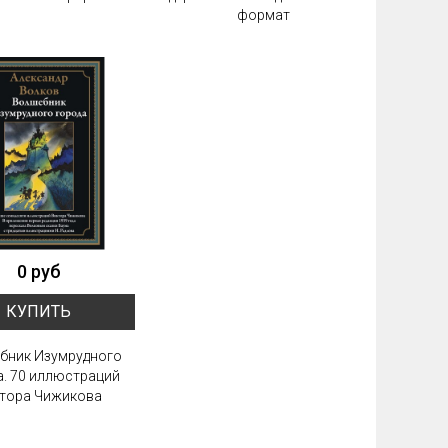
формат
0 руб
КУПИТЬ
бник Изумрудного
а. 70 иллюстраций
тора Чижикова