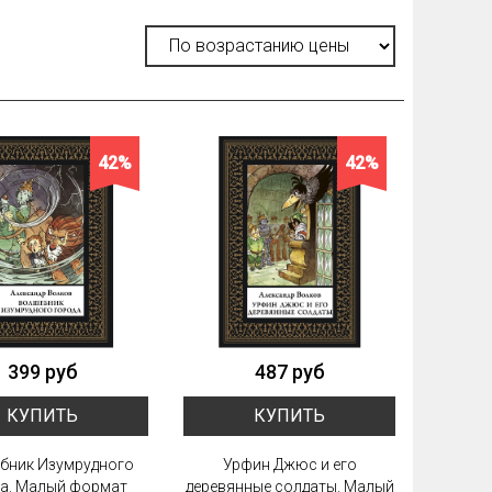
42%
42%
399 руб
487 руб
КУПИТЬ
КУПИТЬ
бник Изумрудного
Урфин Джюс и его
а. Малый формат
деревянные солдаты. Малый