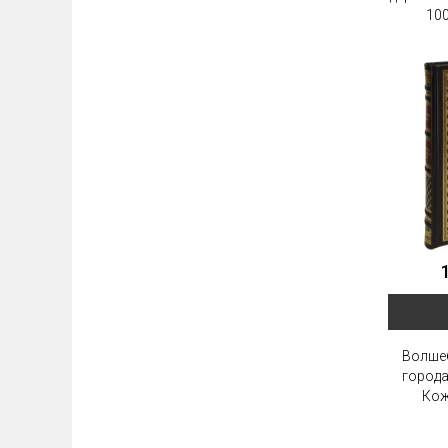
10
Волше
города
Кож