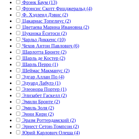
Фрэнк Баум (13)
Фрэнсис Скотт Фицджеральд (4)
Ф. Хэдленд Дэвис (2)
Цакариас Топелиус (2)
Цветаева Марина Ивановна (2)
Цукиока Ёситоси (2)
Чарльз Диккенс (10)
Чехов Антон Павлович (6)
Шарлотта Бронте (2)
Шарль де Костер (2)
Шарль Перро (1)
Шеймас Макманус (2)
Эдгар Аллан По (4)
Эдуард Лабулэ (1)
Элеонора Портер (1)
Элизабет Гаскелл (2)
Эмили Бронте (2)
Эмиль Золя (2)
Энни Кири (2)
Эразм Роттердамский (2)
Эрнест Сетон-Томпсон (2)
Юрий Карлович Олеша (4)