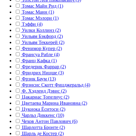
Томас Майн Рид (1)
Томас Манн (1)
Томас Мэлори (1)
Тэффи (4)
Уилки Коллинз (2)
Уильям Бэкфорд (2)
Уильям Теккерей (2)
Фенимор Купер (2)
Франсуа Рабле (4)
Франц Кафка (1)
Фредерик Фаррар (2)
Фридрих Ницше (3)
Фрэнк Баум (13)
Фрэнсис Скотт Фицджеральд (4)
Ф. Хэдленд Дэвис (2)
Цакариас Топелиус (2)
Цветаева Марина Ивановна (2)
Цукиока Ёситоси (2)
Чарльз Диккенс (10)
Чехов Антон Павлович (6)
Шарлотта Бронте (2)
Шарль де Костер (2)