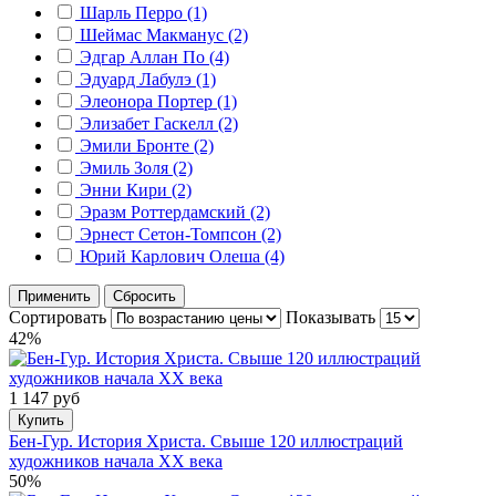
Шарль Перро (1)
Шеймас Макманус (2)
Эдгар Аллан По (4)
Эдуард Лабулэ (1)
Элеонора Портер (1)
Элизабет Гаскелл (2)
Эмили Бронте (2)
Эмиль Золя (2)
Энни Кири (2)
Эразм Роттердамский (2)
Эрнест Сетон-Томпсон (2)
Юрий Карлович Олеша (4)
Применить
Сбросить
Сортировать
Показывать
42%
1 147 руб
Купить
Бен-Гур. История Христа. Свыше 120 иллюстраций
художников начала ХХ века
50%