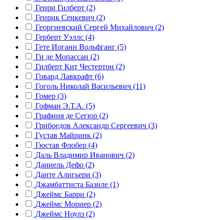
Генри Гилберт (2)
Генрик Сенкевич (2)
Георгиевский Сергей Михайлович (2)
Герберт Уэллс (4)
Гете Иоганн Вольфганг (5)
Ги де Мопассан (2)
Гилберт Кит Честертон (2)
Говард Лавкрафт (6)
Гоголь Николай Васильевич (11)
Гомер (3)
Гофман Э.Т.А. (5)
Графиня де Сегюр (2)
Грибоедов Александр Сергеевич (3)
Густав Майринк (2)
Гюстав Флобер (4)
Даль Владимир Иванович (2)
Даниель Дефо (2)
Данте Алигьери (3)
Джамбаттиста Базиле (1)
Джеймс Барри (2)
Джеймс Мориер (2)
Джеймс Ноулз (2)