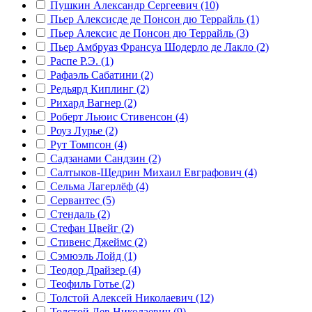
Пушкин Александр Сергеевич (10)
Пьер Алексисде де Понсон дю Террайль (1)
Пьер Алексис де Понсон дю Террайль (3)
Пьер Амбруаз Франсуа Шодерло де Лакло (2)
Распе Р.Э. (1)
Рафаэль Сабатини (2)
Редьярд Киплинг (2)
Рихард Вагнер (2)
Роберт Льюис Стивенсон (4)
Роуз Лурье (2)
Рут Томпсон (4)
Садзанами Сандзин (2)
Салтыков-Щедрин Михаил Евграфович (4)
Сельма Лагерлёф (4)
Сервантес (5)
Стендаль (2)
Стефан Цвейг (2)
Стивенс Джеймс (2)
Сэмюэль Лойд (1)
Теодор Драйзер (4)
Теофиль Готье (2)
Толстой Алексей Николаевич (12)
Толстой Лев Николаевич (9)