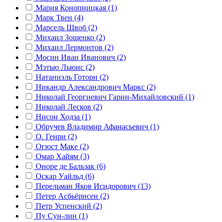
Мария Конопницкая (1)
Марк Твен (4)
Марсель Швоб (2)
Михаил Зощенко (2)
Михаил Лермонтов (2)
Мосин Иван Иванович (2)
Мэтью Льюис (2)
Натаниэль Готорн (2)
Никандр Александрович Маркс (2)
Николай Георгиевич Гарин-Михайловский (1)
Николай Лесков (2)
Нисон Ходза (1)
Обручев Владимир Афанасьевич (1)
О. Генри (2)
Огюст Маке (2)
Омар Хайям (3)
Оноре де Бальзак (6)
Оскар Уайльд (6)
Перельман Яков Исидорович (13)
Петер Асбьёрнсен (2)
Петр Успенский (2)
Пу Сун-лин (1)