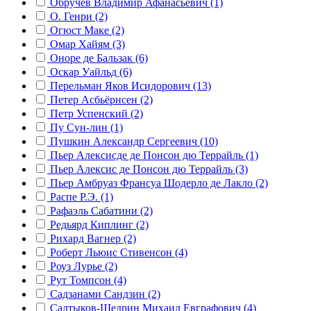
Обручев Владимир Афанасьевич (1)
О. Генри (2)
Огюст Маке (2)
Омар Хайям (3)
Оноре де Бальзак (6)
Оскар Уайльд (6)
Перельман Яков Исидорович (13)
Петер Асбьёрнсен (2)
Петр Успенский (2)
Пу Сун-лин (1)
Пушкин Александр Сергеевич (10)
Пьер Алексисде де Понсон дю Террайль (1)
Пьер Алексис де Понсон дю Террайль (3)
Пьер Амбруаз Франсуа Шодерло де Лакло (2)
Распе Р.Э. (1)
Рафаэль Сабатини (2)
Редьярд Киплинг (2)
Рихард Вагнер (2)
Роберт Льюис Стивенсон (4)
Роуз Лурье (2)
Рут Томпсон (4)
Садзанами Сандзин (2)
Салтыков-Щедрин Михаил Евграфович (4)