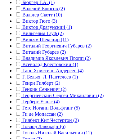
Бюргер Г.А. (1)
Валерий Брюсов (2)
Вальтер Скотт (10)
Виктор Гюго (3)
Виктор Драгунский (1)
Вильгельм Гауф (2)
Вильям Шекспир (11)
Виталий Георгиевич Губарев (2)
Виталий Губарев (2)
Владимир Яковлевич Пропп (2)
Всеволод Крестовский (1)
Ганс Христиан Андерсен (4)
Г. Белых, Л. Пантелеев (1)
Генри Гилберт (2)
Генрик Сенкевич (2)
Георгиевский Сергей Михайлович (2)
Герберт Уэллс (4)
Гете Иоганн Вольфганг (5)
Ги де Мопассан (2)
Гилберт Кит Честертон (2)
Говард Лавкрафт (6)
Гоголь Николай Васильевич (11)
Гомер (3)