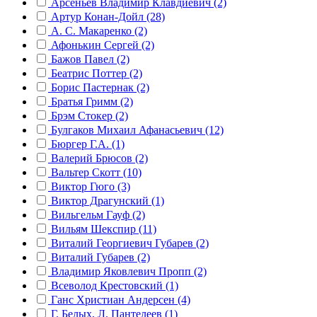
Арсеньев Владимир Клавдиевич (2)
Артур Конан-Дойл (28)
А. С. Макаренко (2)
Афонькин Сергей (2)
Бажов Павел (2)
Беатрис Поттер (2)
Борис Пастернак (2)
Братья Гримм (2)
Брэм Стокер (2)
Булгаков Михаил Афанасьевич (12)
Бюргер Г.А. (1)
Валерий Брюсов (2)
Вальтер Скотт (10)
Виктор Гюго (3)
Виктор Драгунский (1)
Вильгельм Гауф (2)
Вильям Шекспир (11)
Виталий Георгиевич Губарев (2)
Виталий Губарев (2)
Владимир Яковлевич Пропп (2)
Всеволод Крестовский (1)
Ганс Христиан Андерсен (4)
Г. Белых, Л. Пантелеев (1)