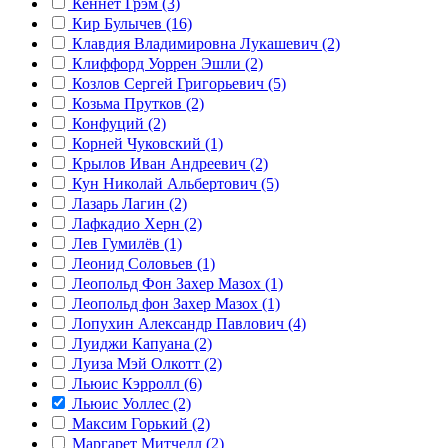
Кеннет Грэм (3)
Кир Булычев (16)
Клавдия Владимировна Лукашевич (2)
Клиффорд Уоррен Эшли (2)
Козлов Сергей Григорьевич (5)
Козьма Прутков (2)
Конфуций (2)
Корней Чуковский (1)
Крылов Иван Андреевич (2)
Кун Николай Альбертович (5)
Лазарь Лагин (2)
Лафкадио Херн (2)
Лев Гумилёв (1)
Леонид Соловьев (1)
Леопольд Фон Захер Мазох (1)
Леопольд фон Захер Мазох (1)
Лопухин Александр Павлович (4)
Луиджи Капуана (2)
Луиза Мэй Олкотт (2)
Льюис Кэрролл (6)
Льюис Уоллес (2)
Максим Горький (2)
Маргарет Митчелл (2)