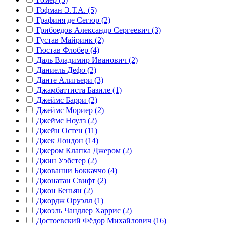
Гофман Э.Т.А. (5)
Графиня де Сегюр (2)
Грибоедов Александр Сергеевич (3)
Густав Майринк (2)
Гюстав Флобер (4)
Даль Владимир Иванович (2)
Даниель Дефо (2)
Данте Алигьери (3)
Джамбаттиста Базиле (1)
Джеймс Барри (2)
Джеймс Мориер (2)
Джеймс Ноулз (2)
Джейн Остен (11)
Джек Лондон (14)
Джером Клапка Джером (2)
Джин Уэбстер (2)
Джованни Боккаччо (4)
Джонатан Свифт (2)
Джон Беньян (2)
Джордж Оруэлл (1)
Джоэль Чандлер Харрис (2)
Достоевский Фёдор Михайлович (16)