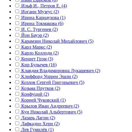
Ильф И., Петров Е. (4)
Иоганн Музеус (2)
Ирина Карнаухова (1)
Ирина Токмакова (6)
И. С. Тургенев (2)
Йон Бауэр (2)
Карамзин Николай Михайлович (5)
Карл Маркс (2)
Карло Коллоди (2)
Кеннет Грэм (3)
Кир Булычев (16)
Клавдия Владимировна Лукашевич (2)
Клиффорд Уоррен Эшли (2)
Козлов Сергей Григорьевич (5)
Козьма Прутков (2)
Конфуций (2)
Корней Чуковский (1)
Крылов Иван Андреевич (2)
Кун Николай Альбертович (5)
Лазарь Лагин (2)
Лафкадио Херн (2)
Лев Гумилёв (1)