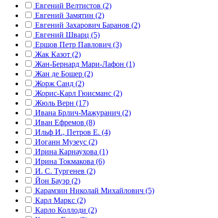
Евгений Велтистов (2)
Евгений Замятин (2)
Евгений Захарович Баранов (2)
Евгений Шварц (5)
Ершов Петр Павлович (3)
Жак Казот (2)
Жан-Бернард Мари-Лафон (1)
Жан де Бошер (2)
Жорж Санд (2)
Жорис-Карл Гюисманс (2)
Жюль Верн (17)
Ивана Брлич-Мажуранич (2)
Иван Ефремов (8)
Ильф И., Петров Е. (4)
Иоганн Музеус (2)
Ирина Карнаухова (1)
Ирина Токмакова (6)
И. С. Тургенев (2)
Йон Бауэр (2)
Карамзин Николай Михайлович (5)
Карл Маркс (2)
Карло Коллоди (2)