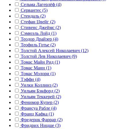
Сельма Лагерлёф (4)
Сервантес (5)
Стендаль (2)
Стефан Цвейг (2)
Стивенс Джеймс (2)
Сэмюэль Лойд (1)
Теодор Драйзер (4)
Теофиль Готье (2)
Толстой Алексей Николаевич (12)
Толстой Лев Николаевич (9)
Томас Майн Рид (1)
Томас Манн (1)
Томас Мэлори (1)
Тэффи (4)
Уилки Коллинз (2)
Уильям Бэкфорд (2)
Уильям Теккерей (2)
Фенимор Купер (2)
Франсуа Рабле (4)
Франц Кафка (1)
Фредерик Фаррар (2)
Фридрих Ницше (3)