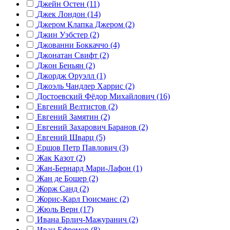
Джейн Остен (11)
Джек Лондон (14)
Джером Клапка Джером (2)
Джин Уэбстер (2)
Джованни Боккаччо (4)
Джонатан Свифт (2)
Джон Беньян (2)
Джордж Оруэлл (1)
Джоэль Чандлер Харрис (2)
Достоевский Фёдор Михайлович (16)
Евгений Велтистов (2)
Евгений Замятин (2)
Евгений Захарович Баранов (2)
Евгений Шварц (5)
Ершов Петр Павлович (3)
Жак Казот (2)
Жан-Бернард Мари-Лафон (1)
Жан де Бошер (2)
Жорж Санд (2)
Жорис-Карл Гюисманс (2)
Жюль Верн (17)
Ивана Брлич-Мажуранич (2)
Иван Ефремов (8)