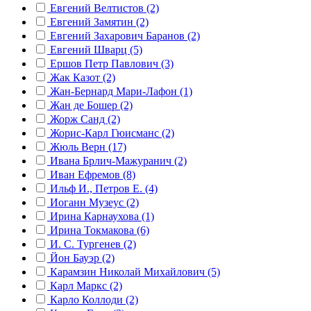
Евгений Велтистов (2)
Евгений Замятин (2)
Евгений Захарович Баранов (2)
Евгений Шварц (5)
Ершов Петр Павлович (3)
Жак Казот (2)
Жан-Бернард Мари-Лафон (1)
Жан де Бошер (2)
Жорж Санд (2)
Жорис-Карл Гюисманс (2)
Жюль Верн (17)
Ивана Брлич-Мажуранич (2)
Иван Ефремов (8)
Ильф И., Петров Е. (4)
Иоганн Музеус (2)
Ирина Карнаухова (1)
Ирина Токмакова (6)
И. С. Тургенев (2)
Йон Бауэр (2)
Карамзин Николай Михайлович (5)
Карл Маркс (2)
Карло Коллоди (2)