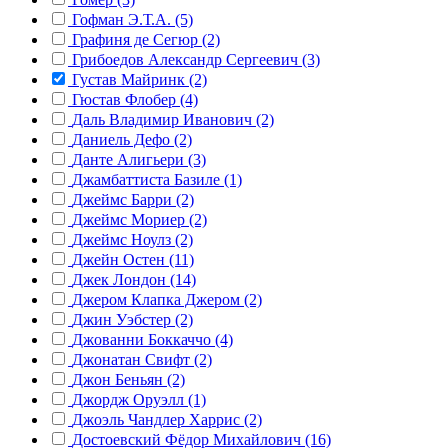
Гофман Э.Т.А. (5)
Графиня де Сегюр (2)
Грибоедов Александр Сергеевич (3)
Густав Майринк (2)
Гюстав Флобер (4)
Даль Владимир Иванович (2)
Даниель Дефо (2)
Данте Алигьери (3)
Джамбаттиста Базиле (1)
Джеймс Барри (2)
Джеймс Мориер (2)
Джеймс Ноулз (2)
Джейн Остен (11)
Джек Лондон (14)
Джером Клапка Джером (2)
Джин Уэбстер (2)
Джованни Боккаччо (4)
Джонатан Свифт (2)
Джон Беньян (2)
Джордж Оруэлл (1)
Джоэль Чандлер Харрис (2)
Достоевский Фёдор Михайлович (16)