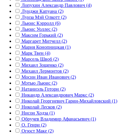
Лопухин Александр Павлович (4)
Луиджи Капуана (2)
Луиза Мэй Олкотт (2)
Льюис Кэрролл (6)
Льюис Уоллес (2)
Максим Горький (2)
Маргарет Митчелл (2)
Мария Конопницкая (1)
Марк Твен (4)
Марсель Швоб (2)
Михаил Зощенко (2)
Михаил Лермонтов (2)
Мосин Иван Иванович (2)
Мэтью Льюис (2)
Натаниэль Готорн (2)
Никандр Александрович Маркс (2)
Николай Георгиевич Гарин-Михайловский (1)
Николай Лесков (2)
Нисон Ходза (1)
Обручев Владимир Афанасьевич (1)
О. Генри (2)
Огюст Маке (2)