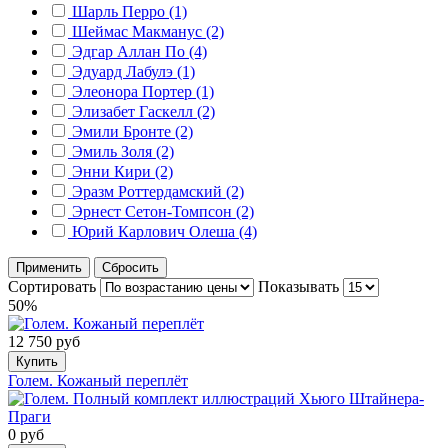
Шарль Перро (1)
Шеймас Макманус (2)
Эдгар Аллан По (4)
Эдуард Лабулэ (1)
Элеонора Портер (1)
Элизабет Гаскелл (2)
Эмили Бронте (2)
Эмиль Золя (2)
Энни Кири (2)
Эразм Роттердамский (2)
Эрнест Сетон-Томпсон (2)
Юрий Карлович Олеша (4)
Применить
Сбросить
Сортировать
Показывать
50%
12 750 руб
Купить
Голем. Кожаный переплёт
0 руб