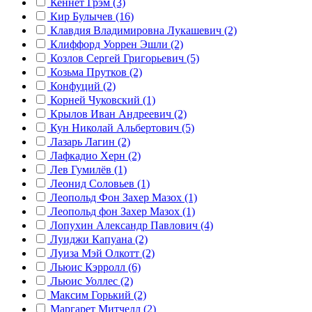
Кеннет Грэм (3)
Кир Булычев (16)
Клавдия Владимировна Лукашевич (2)
Клиффорд Уоррен Эшли (2)
Козлов Сергей Григорьевич (5)
Козьма Прутков (2)
Конфуций (2)
Корней Чуковский (1)
Крылов Иван Андреевич (2)
Кун Николай Альбертович (5)
Лазарь Лагин (2)
Лафкадио Херн (2)
Лев Гумилёв (1)
Леонид Соловьев (1)
Леопольд Фон Захер Мазох (1)
Леопольд фон Захер Мазох (1)
Лопухин Александр Павлович (4)
Луиджи Капуана (2)
Луиза Мэй Олкотт (2)
Льюис Кэрролл (6)
Льюис Уоллес (2)
Максим Горький (2)
Маргарет Митчелл (2)