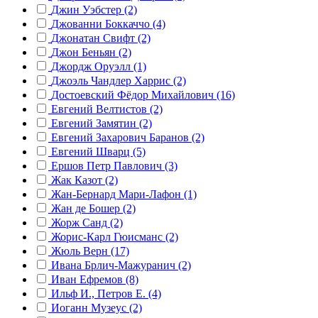
Джин Уэбстер (2)
Джованни Боккаччо (4)
Джонатан Свифт (2)
Джон Беньян (2)
Джордж Оруэлл (1)
Джоэль Чандлер Харрис (2)
Достоевский Фёдор Михайлович (16)
Евгений Велтистов (2)
Евгений Замятин (2)
Евгений Захарович Баранов (2)
Евгений Шварц (5)
Ершов Петр Павлович (3)
Жак Казот (2)
Жан-Бернард Мари-Лафон (1)
Жан де Бошер (2)
Жорж Санд (2)
Жорис-Карл Гюисманс (2)
Жюль Верн (17)
Ивана Брлич-Мажуранич (2)
Иван Ефремов (8)
Ильф И., Петров Е. (4)
Иоганн Музеус (2)