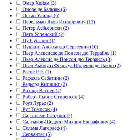
Омар Хайям (3)
Оноре де Бальзак (6)
Оскар Уайльд (6)
Перельман Яков Исидорович (13)
Петер Асбьёрнсен (2)
Петр Успенский (2)
Пу Сун-лин (1)
Пушкин Александр Сергеевич (10)
Пьер Алексисде де Понсон дю Террайль (1)
Пьер Алексис де Понсон дю Террайль (3)
Пьер Амбруаз Франсуа Шодерло де Лакло (2)
Распе Р.Э. (1)
Рафаэль Сабатини (2)
Редьярд Киплинг (2)
Рихард Вагнер (2)
Роберт Льюис Стивенсон (4)
Роуз Лурье (2)
Рут Томпсон (4)
Садзанами Сандзин (2)
Салтыков-Щедрин Михаил Евграфович (4)
Сельма Лагерлёф (4)
Сервантес (5)