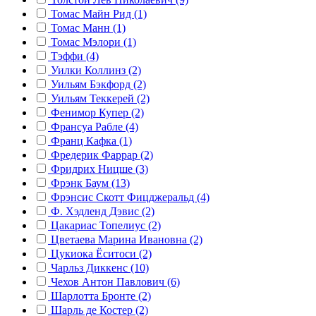
Томас Майн Рид (1)
Томас Манн (1)
Томас Мэлори (1)
Тэффи (4)
Уилки Коллинз (2)
Уильям Бэкфорд (2)
Уильям Теккерей (2)
Фенимор Купер (2)
Франсуа Рабле (4)
Франц Кафка (1)
Фредерик Фаррар (2)
Фридрих Ницше (3)
Фрэнк Баум (13)
Фрэнсис Скотт Фицджеральд (4)
Ф. Хэдленд Дэвис (2)
Цакариас Топелиус (2)
Цветаева Марина Ивановна (2)
Цукиока Ёситоси (2)
Чарльз Диккенс (10)
Чехов Антон Павлович (6)
Шарлотта Бронте (2)
Шарль де Костер (2)