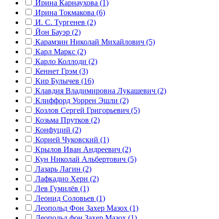
Ирина Карнаухова (1)
Ирина Токмакова (6)
И. С. Тургенев (2)
Йон Бауэр (2)
Карамзин Николай Михайлович (5)
Карл Маркс (2)
Карло Коллоди (2)
Кеннет Грэм (3)
Кир Булычев (16)
Клавдия Владимировна Лукашевич (2)
Клиффорд Уоррен Эшли (2)
Козлов Сергей Григорьевич (5)
Козьма Прутков (2)
Конфуций (2)
Корней Чуковский (1)
Крылов Иван Андреевич (2)
Кун Николай Альбертович (5)
Лазарь Лагин (2)
Лафкадио Херн (2)
Лев Гумилёв (1)
Леонид Соловьев (1)
Леопольд Фон Захер Мазох (1)
Леопольд фон Захер Мазох (1)