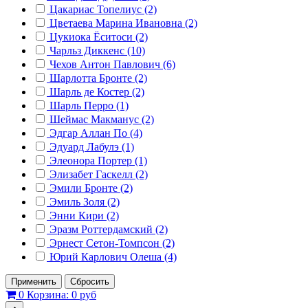
Цакариас Топелиус (2)
Цветаева Марина Ивановна (2)
Цукиока Ёситоси (2)
Чарльз Диккенс (10)
Чехов Антон Павлович (6)
Шарлотта Бронте (2)
Шарль де Костер (2)
Шарль Перро (1)
Шеймас Макманус (2)
Эдгар Аллан По (4)
Эдуард Лабулэ (1)
Элеонора Портер (1)
Элизабет Гаскелл (2)
Эмили Бронте (2)
Эмиль Золя (2)
Энни Кири (2)
Эразм Роттердамский (2)
Эрнест Сетон-Томпсон (2)
Юрий Карлович Олеша (4)
Применить
Сбросить
0
Корзина:
0 руб