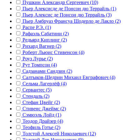
Пушкин Александр Сергеевич (10)
Пьер Алексисде де Понсон дю Террайль (1)
Пьер Алексис де Понсон дю Террайль (3)
Пьер Амбруаз Франсуа Шодерло де Лакло (2)
Распе Р.Э. (1)
Рафаэль Сабатини (2)
Редьярд Киплинг (2)
Рихард Вагнер (2)
Роберт Льюис Стивенсон (4)
Роуз Лурье (2)
Рут Томпсон (4)
Садзанами Сандзин (2)
Салтыков-Щедрин Михаил Евграфович (4)
Сельма Лагерлёф (4)
Сервантес (5)
Стендаль (2)
Стефан Цвейг (2)
Стивенс Джеймс (2)
Сэмюэль Лойд (1)
Теодор Драйзер (4)
Теофиль Готье (2)
Толстой Алексей Николаевич (12)
Толстой Лев Николаевич (9)