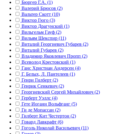
Бюргер Г.А. (1)
Валерий Брюсов (2)
Вальтер Скотт (10)
Виктор Гюго (3)
Виктор Драгунский (1)
Вильгельм Гауф (2)
Вильям Шекспир (11)
Виталий Георгиевич Губарев (2)
Виталий Губарев (2)
Владимир Яковлевич Пропп (2)
Всеволод Крестовский (1)
Ганс Христиан Андерсен (4)
Г. Белых, Л. Пантелеев (1)
Генри Гилберт (2)
Генрик Сенкевич (2)
Георгиевский Сергей Михайлович (2)
Герберт Уэллс (4)
Гете Иоганн Вольфганг (5)
Ги де Мопассан (2)
Гилберт Кит Честертон (2)
Говард Лавкрафт (6)
Гоголь Николай Васильевич (11)
Гомер (3)