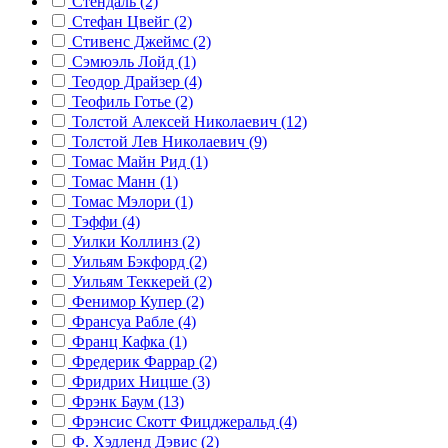
Стендаль (2)
Стефан Цвейг (2)
Стивенс Джеймс (2)
Сэмюэль Лойд (1)
Теодор Драйзер (4)
Теофиль Готье (2)
Толстой Алексей Николаевич (12)
Толстой Лев Николаевич (9)
Томас Майн Рид (1)
Томас Манн (1)
Томас Мэлори (1)
Тэффи (4)
Уилки Коллинз (2)
Уильям Бэкфорд (2)
Уильям Теккерей (2)
Фенимор Купер (2)
Франсуа Рабле (4)
Франц Кафка (1)
Фредерик Фаррар (2)
Фридрих Ницше (3)
Фрэнк Баум (13)
Фрэнсис Скотт Фицджеральд (4)
Ф. Хэдленд Дэвис (2)