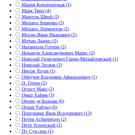
Мария Конопницкая (1)
Марк Твен (4)
Марсель Швоб (2)
Михаил Зощенко (2)
Михаил Лермонтов (2)
Мосин Иван Иванович (2)
Мэтью Льюис (2)
Натаниэль Готорн (2)
Никандр Александрович Маркс (2)
Николай Георгиевич Гарин-Михайловский (1)
Николай Лесков (2)
Нисон Ходза (1)
Обручев Владимир Афанасьевич (1)
О. Генри (2)
Огюст Маке (2)
Омар Хайям (3)
Оноре де Бальзак (6)
Оскар Уайльд (6)
Перельман Яков Исидорович (13)
Петер Асбьёрнсен (2)
Петр Успенский (2)
Пу Сун-лин (1)