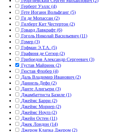
Георгиевский Сергей Михайлович (2)
Герберт Уэллс (4)
Гете Иоганн Вольфганг (5)
Ги де Мопассан (2)
Гилберт Кит Честертон (2)
Говард Лавкрафт (6)
Гоголь Николай Васильевич (11)
Гомер (3)
Гофман Э.Т.А. (5)
Графиня де Сегюр (2)
Грибоедов Александр Сергеевич (3)
Густав Майринк (2)
Гюстав Флобер (4)
Даль Владимир Иванович (2)
Даниель Дефо (2)
Данте Алигьери (3)
Джамбаттиста Базиле (1)
Джеймс Барри (2)
Джеймс Мориер (2)
Джеймс Ноулз (2)
Джейн Остен (11)
Джек Лондон (14)
Джером Клапка Джером (2)